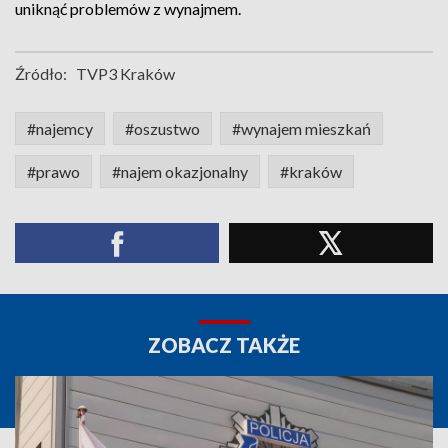
uniknąć problemów z wynajmem.
Źródło:
TVP3 Kraków
#najemcy
#oszustwo
#wynajem mieszkań
#prawo
#najem okazjonalny
#kraków
ZOBACZ TAKŻE