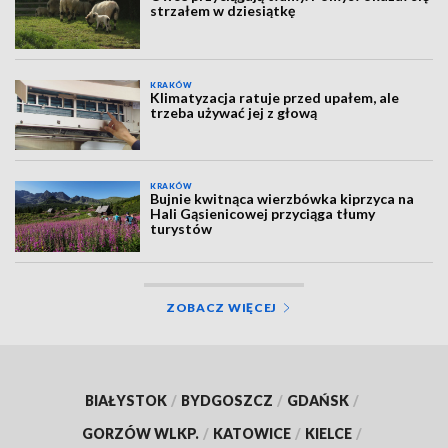
strzałem w dziesiątkę
KRAKÓW
Klimatyzacja ratuje przed upałem, ale
trzeba używać jej z głową
KRAKÓW
Bujnie kwitnąca wierzbówka kiprzyca na
Hali Gąsienicowej przyciąga tłumy
turystów
ZOBACZ WIĘCEJ
BIAŁYSTOK
/
BYDGOSZCZ
/
GDAŃSK
/
GORZÓW WLKP.
/
KATOWICE
/
KIELCE
/