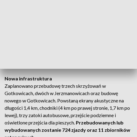
Jerzmanowicami. Decyzji nadano rygor natychmiastowej
wykonalności ze względu na społeczne znaczenie inwestycji.
Zakres prac i cele inwestycji
Rozbudowa obejmie miejscowości: Zederman, Przeginia,
Gotkowice, Jerzmanowice i Sąspów.
Celem jest poprawa
bezpieczeństwa, płynności ruchu oraz zmniejszenie
emisji spalin i hałasu
. Powstaną dodatkowe jezdnie, drogi
dojazdowe, nowe skrzyżowania i ronda.
Nowa infrastruktura
Zaplanowano przebudowę trzech skrzyżowań w
Gotkowicach, dwóch w Jerzmanowicach oraz budowę
nowego w Gotkowicach. Powstaną ekrany akustyczne na
długości 1,4 km, chodniki (4 km po prawej stronie, 1,7 km po
lewej), trzy zatoki autobusowe, przejście podziemne i
oświetlone przejścia dla pieszych.
Przebudowanych lub
wybudowanych zostanie 724 zjazdy oraz 11 zbiorników