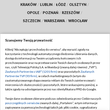
KRAKÓW
/
LUBLIN
/
ŁÓDŹ
/
OLSZTYN
/
OPOLE
/
POZNAŃ
/
RZESZÓW
/
SZCZECIN
/
WARSZAWA
/
WROCŁAW
Szanujemy Twoją prywatność
Dołącz do nas:
Kliknij "Akceptuję i przechodzę do serwisu", aby wyrazić zgody na
korzystanie z technologii automatycznego śledzenia i zbierania danych,
TVP
dostęp do informacji na Twoim urządzeniu końcowym i ich
Abonament TVP
przechowywanie oraz na przetwarzanie Twoich danych osobowych przez
Regulamin TVP
nas, czyli Telewizję Polską S.A. w likwidacji (zwaną dalej również „TVP”),
Emisja w TVP
Polityka prywatności
Zaufanych Partnerów z IAB* (1201 firm)
oraz pozostałych
Zaufanych
Partnerów TVP (93 firm)
, w celach marketingowych (w tym do
Centrum informacji TVP
Moje zgody
zautomatyzowanego dopasowania reklam do Twoich zainteresowań i
mierzenia ich skuteczności) i pozostałych, które wskazujemy poniżej, a
Naziemna Telewizja Cyfrowa
Pomoc
także zgody na udostępnianie przez nas identyfikatora PPID do Google.
Sklep TVP
Biuro reklamy
Twoje dane osobowe zbierane podczas odwiedzania przez Ciebie naszych
Rada Programowa
Kontakt
poszczególnych serwisów
zwanych dalej „Portalem”, w tym informacje
zapisywane za pomocą technologii takich jak: pliki cookie, sygnalizatory