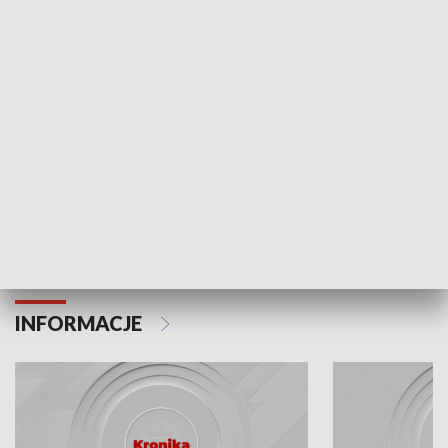
Odc. 6
Odc. 5
Czy wiesz, że Kraków inwestuje w edukację i
Czy wiesz, jak Kr
rozwój młodych?
mieszkańców?
INFORMACJE