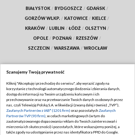
BIAŁYSTOK
/
BYDGOSZCZ
/
GDAŃSK
/
GORZÓW WLKP.
/
KATOWICE
/
KIELCE
/
KRAKÓW
/
LUBLIN
/
ŁÓDŹ
/
OLSZTYN
/
OPOLE
/
POZNAŃ
/
RZESZÓW
/
SZCZECIN
/
WARSZAWA
/
WROCŁAW
Szanujemy Twoją prywatność
Dołącz do nas:
Kliknij "Akceptuję i przechodzę do serwisu", aby wyrazić zgody na
korzystanie z technologii automatycznego śledzenia i zbierania danych,
TVP
dostęp do informacji na Twoim urządzeniu końcowym i ich
Abonament TVP
przechowywanie oraz na przetwarzanie Twoich danych osobowych przez
Regulamin TVP
nas, czyli Telewizję Polską S.A. w likwidacji (zwaną dalej również „TVP”),
Emisja w TVP
Zaufanych Partnerów z IAB* (1201 firm)
oraz pozostałych
Zaufanych
Polityka prywatności
Partnerów TVP (93 firm)
, w celach marketingowych (w tym do
Centrum informacji TVP
Moje zgody
zautomatyzowanego dopasowania reklam do Twoich zainteresowań i
mierzenia ich skuteczności) i pozostałych, które wskazujemy poniżej, a
Naziemna Telewizja Cyfrowa
Pomoc
także zgody na udostępnianie przez nas identyfikatora PPID do Google.