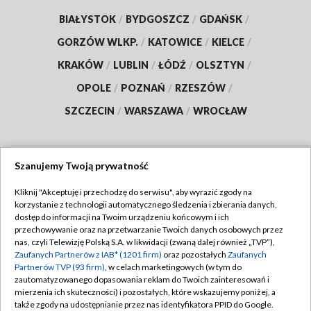
BIAŁYSTOK
/
BYDGOSZCZ
/
GDAŃSK
/
GORZÓW WLKP.
/
KATOWICE
/
KIELCE
/
KRAKÓW
/
LUBLIN
/
ŁÓDŹ
/
OLSZTYN
/
OPOLE
/
POZNAŃ
/
RZESZÓW
/
SZCZECIN
/
WARSZAWA
/
WROCŁAW
Szanujemy Twoją prywatność
Dołącz do nas:
Kliknij "Akceptuję i przechodzę do serwisu", aby wyrazić zgody na
korzystanie z technologii automatycznego śledzenia i zbierania danych,
TVP
dostęp do informacji na Twoim urządzeniu końcowym i ich
Abonament TVP
przechowywanie oraz na przetwarzanie Twoich danych osobowych przez
Regulamin TVP
nas, czyli Telewizję Polską S.A. w likwidacji (zwaną dalej również „TVP”),
Emisja w TVP
Zaufanych Partnerów z IAB* (1201 firm)
oraz pozostałych
Zaufanych
Polityka prywatności
Partnerów TVP (93 firm)
, w celach marketingowych (w tym do
Centrum informacji TVP
Moje zgody
zautomatyzowanego dopasowania reklam do Twoich zainteresowań i
mierzenia ich skuteczności) i pozostałych, które wskazujemy poniżej, a
Naziemna Telewizja Cyfrowa
Pomoc
także zgody na udostępnianie przez nas identyfikatora PPID do Google.