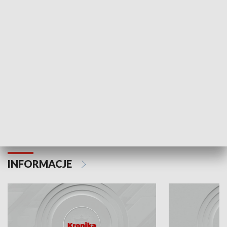
Odc. 6
Odc. 5
Czy wiesz, że Kraków inwestuje w edukację i
Czy wiesz, jak Kr
rozwój młodych?
mieszkańców?
INFORMACJE