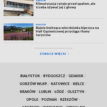
KRAKÓW
Klimatyzacja ratuje przed upałem, ale
trzeba używać jej z głową
KRAKÓW
Bujnie kwitnąca wierzbówka kiprzyca na
Hali Gąsienicowej przyciąga tłumy
turystów
ZOBACZ WIĘCEJ
BIAŁYSTOK
/
BYDGOSZCZ
/
GDAŃSK
/
GORZÓW WLKP.
/
KATOWICE
/
KIELCE
/
KRAKÓW
/
LUBLIN
/
ŁÓDŹ
/
OLSZTYN
/
OPOLE
/
POZNAŃ
/
RZESZÓW
/