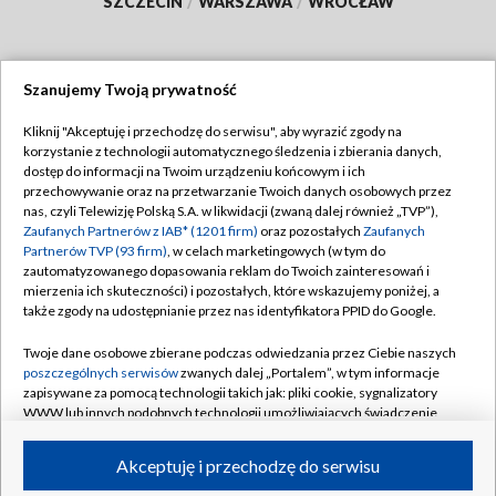
SZCZECIN
/
WARSZAWA
/
WROCŁAW
Szanujemy Twoją prywatność
Dołącz do nas:
Kliknij "Akceptuję i przechodzę do serwisu", aby wyrazić zgody na
korzystanie z technologii automatycznego śledzenia i zbierania danych,
TVP
dostęp do informacji na Twoim urządzeniu końcowym i ich
Abonament TVP
przechowywanie oraz na przetwarzanie Twoich danych osobowych przez
Regulamin TVP
nas, czyli Telewizję Polską S.A. w likwidacji (zwaną dalej również „TVP”),
Emisja w TVP
Polityka prywatności
Zaufanych Partnerów z IAB* (1201 firm)
oraz pozostałych
Zaufanych
Partnerów TVP (93 firm)
, w celach marketingowych (w tym do
Centrum informacji TVP
Moje zgody
zautomatyzowanego dopasowania reklam do Twoich zainteresowań i
mierzenia ich skuteczności) i pozostałych, które wskazujemy poniżej, a
Naziemna Telewizja Cyfrowa
Pomoc
także zgody na udostępnianie przez nas identyfikatora PPID do Google.
Sklep TVP
Biuro reklamy
Twoje dane osobowe zbierane podczas odwiedzania przez Ciebie naszych
Rada Programowa
Kontakt
poszczególnych serwisów
zwanych dalej „Portalem”, w tym informacje
zapisywane za pomocą technologii takich jak: pliki cookie, sygnalizatory
System NOS
WWW lub innych podobnych technologii umożliwiających świadczenie
dopasowanych i bezpiecznych usług, personalizację treści oraz reklam,
Informacje o nadawcy
Kanały
udostępnianie funkcji mediów społecznościowych oraz analizowanie
Akceptuję i przechodzę do serwisu
ruchu w Internecie.
Program dla prasy