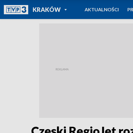
POWRÓT DO
KRAKÓW
AKTUALNOŚCI
P
TVP REGIONY
Czeski RegioJet ro