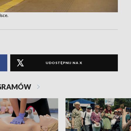
sce.
UDOSTĘPNIJ NA X
OGRAMÓW