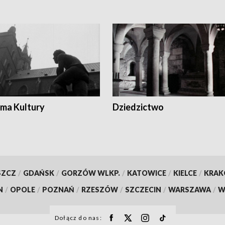
ma Kultury
Dziedzictwo
SZCZ
/
GDAŃSK
/
GORZÓW WLKP.
/
KATOWICE
/
KIELCE
/
KRA
N
/
OPOLE
/
POZNAŃ
/
RZESZÓW
/
SZCZECIN
/
WARSZAWA
/
W
Dołącz do nas: