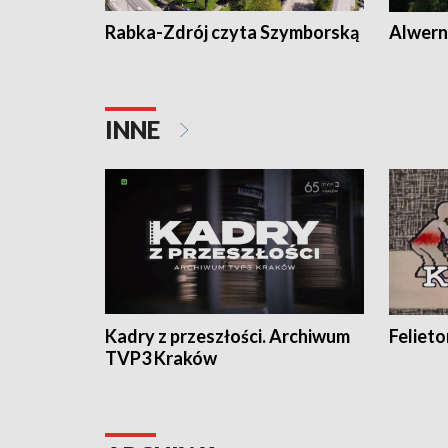
Rabka-Zdrój czyta Szymborską
Alwern
INNE
Kadry z przeszłości. Archiwum
Feliet
TVP3 Kraków