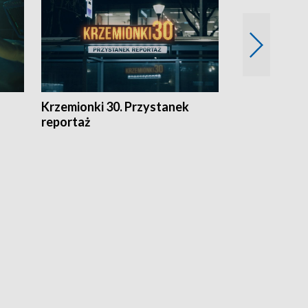
Krzemionki 30. Przystanek
Kraków - jak
reportaż