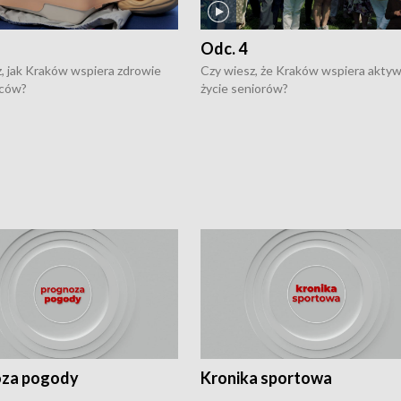
Odc. 4
, jak Kraków wspiera zdrowie
Czy wiesz, że Kraków wspiera akty
ców?
życie seniorów?
za pogody
Kronika sportowa