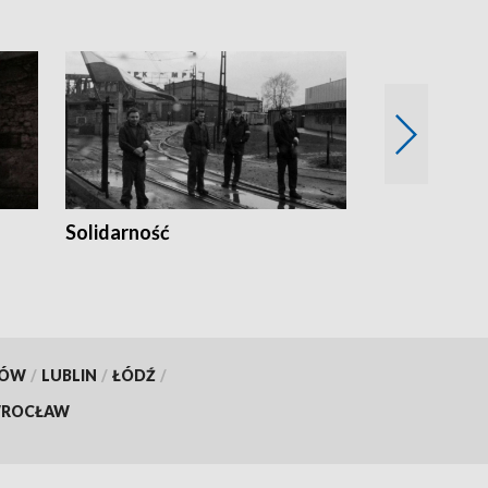
Solidarność
Trudne lata
KÓW
/
LUBLIN
/
ŁÓDŹ
/
ROCŁAW