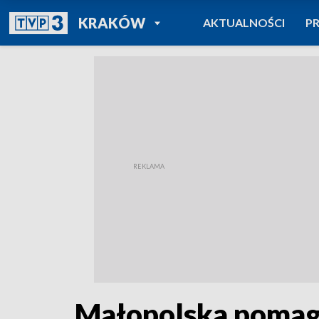
POWRÓT DO
KRAKÓW
AKTUALNOŚCI
P
TVP REGIONY
Małopolska pomag