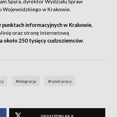
dam Spyra, dyrektor Wydziału Spraw
u Wojewódzkiego w Krakowie.
 punktach informacyjnych w Krakowie,
olinię oraz stronę internetową
a około 250 tysięcy cudzoziemców
.
cy
#integracja
#rynek pracy
UDOSTĘPNIJ NA X