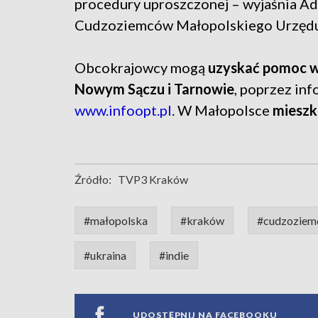
procedury uproszczonej – wyjaśnia A
Cudzoziemców Małopolskiego Urzęd
Obcokrajowcy mogą
uzyskać pomoc w
Nowym Sączu i Tarnowie
, poprzez inf
www.infoopt.pl
. W Małopolsce
mieszk
Źródło:
TVP3 Kraków
#małopolska
#kraków
#cudzoziem
#ukraina
#indie
UDOSTĘPNIJ NA FACEBOOKU