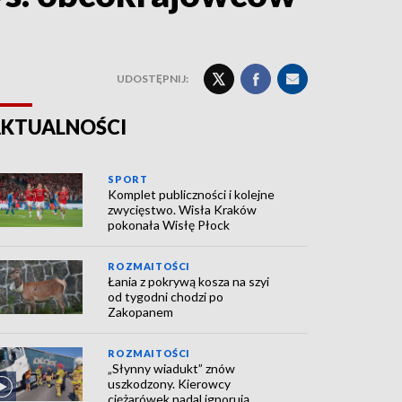
UDOSTĘPNIJ:
KTUALNOŚCI
SPORT
Komplet publiczności i kolejne
zwycięstwo. Wisła Kraków
pokonała Wisłę Płock
ROZMAITOŚCI
Łania z pokrywą kosza na szyi
od tygodni chodzi po
Zakopanem
ROZMAITOŚCI
„Słynny wiadukt” znów
uszkodzony. Kierowcy
ciężarówek nadal ignorują