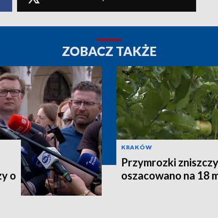
ZOBACZ TAKŻE
KRAKÓW
Przymrozki zniszczy
zy o
oszacowano na 18 m