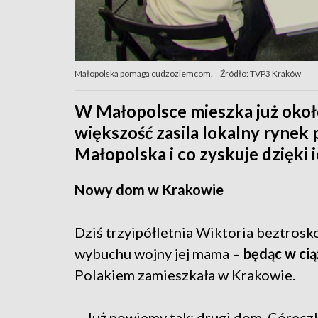
Małopolska pomaga cudzoziemcom.
Źródło: TVP3 Kraków
W Małopolsce mieszka już okoł
większość zasila lokalny rynek 
Małopolska i co zyskuje dzięki 
Nowy dom w Krakowie
Dziś trzyipółletnia Wiktoria beztrosko
wybuchu wojny jej mama –
będąc w cią
Polakiem zamieszkała w Krakowie.
– Już powiemy tak: drugi dom. Córecz