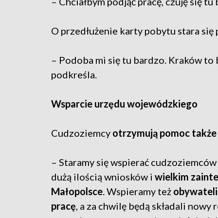
– Chciałbym podjąć pracę, czuję się tu
O przedłużenie karty pobytu stara się
– Podoba mi się tu bardzo. Kraków to
podkreśla.
Wsparcie urzędu wojewódzkiego
Cudzoziemcy
otrzymują pomoc także
– Staramy się wspierać cudzoziemców w 
dużą ilością wniosków i
wielkim zaint
Małopolsce
. Wspieramy też
obywateli 
pracę
, a za chwilę będą składali now