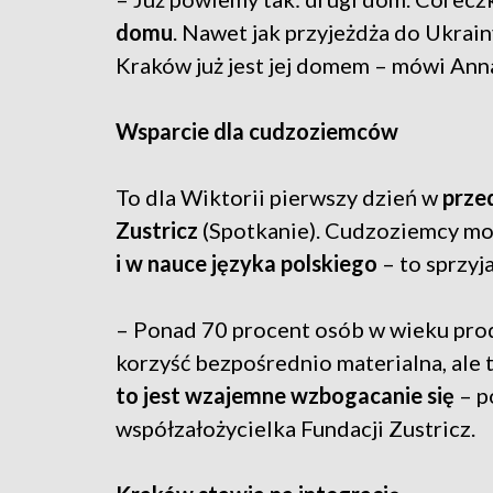
domu
. Nawet jak przyjeżdża do Ukrain
Kraków już jest jej domem – mówi An
Wsparcie dla cudzoziemców
To dla Wiktorii pierwszy dzień w
prze
Zustricz
(Spotkanie). Cudzoziemcy mo
i w nauce języka polskiego
– to sprzyja
– Ponad 70 procent osób w wieku prod
korzyść bezpośrednio materialna, ale 
to jest wzajemne wzbogacanie się
– p
współzałożycielka Fundacji Zustricz.