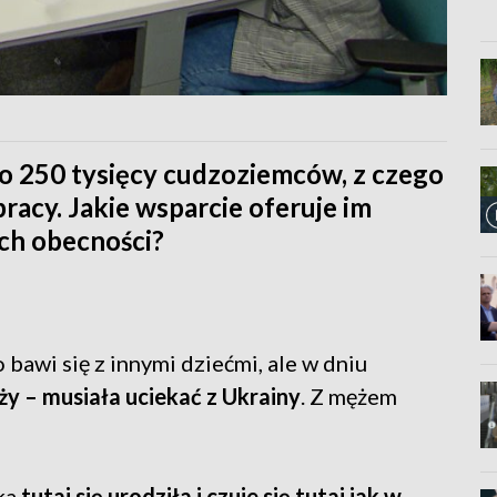
o 250 tysięcy cudzoziemców, z czego
pracy. Jakie wsparcie oferuje im
ich obecności?
 bawi się z innymi dziećmi, ale w dniu
ży – musiała uciekać z Ukrainy
. Z mężem
ka
tutaj się urodziła i czuje się tutaj jak w