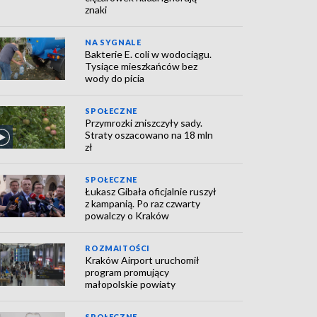
znaki
NA SYGNALE
Bakterie E. coli w wodociągu.
Tysiące mieszkańców bez
wody do picia
SPOŁECZNE
Przymrozki zniszczyły sady.
Straty oszacowano na 18 mln
zł
SPOŁECZNE
Łukasz Gibała oficjalnie ruszył
z kampanią. Po raz czwarty
powalczy o Kraków
ROZMAITOŚCI
Kraków Airport uruchomił
program promujący
małopolskie powiaty
SPOŁECZNE