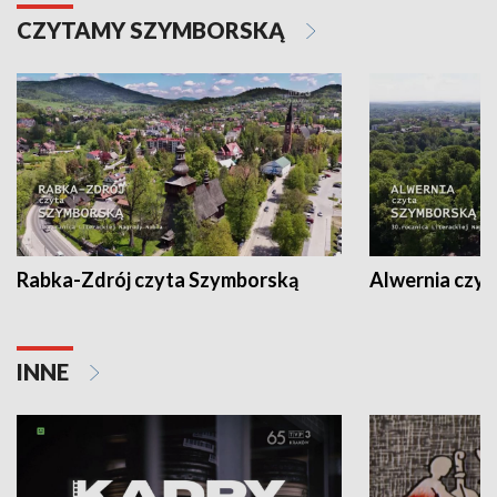
CZYTAMY SZYMBORSKĄ
Rabka-Zdrój czyta Szymborską
Alwernia czy
INNE