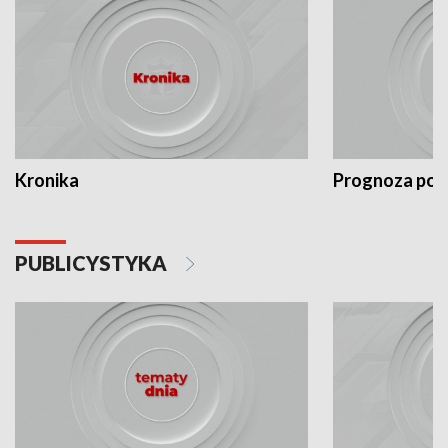
Kronika
Prognoza po
PUBLICYSTYKA