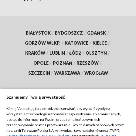
BIAŁYSTOK
/
BYDGOSZCZ
/
GDAŃSK
/
GORZÓW WLKP.
/
KATOWICE
/
KIELCE
/
KRAKÓW
/
LUBLIN
/
ŁÓDŹ
/
OLSZTYN
/
OPOLE
/
POZNAŃ
/
RZESZÓW
/
SZCZECIN
/
WARSZAWA
/
WROCŁAW
Szanujemy Twoją prywatność
Dołącz do nas:
Kliknij "Akceptuję i przechodzę do serwisu", aby wyrazić zgody na
korzystanie z technologii automatycznego śledzenia i zbierania danych,
TVP
dostęp do informacji na Twoim urządzeniu końcowym i ich
Abonament TVP
przechowywanie oraz na przetwarzanie Twoich danych osobowych przez
Regulamin TVP
nas, czyli Telewizję Polską S.A. w likwidacji (zwaną dalej również „TVP”),
Emisja w TVP
Zaufanych Partnerów z IAB* (1201 firm)
oraz pozostałych
Zaufanych