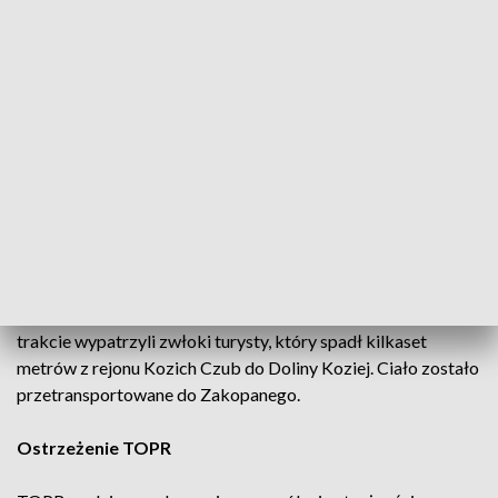
prowadzonych z użyciem śmigłowca.
Zgłoszenie o zaginięciu dotarło do TOPR w poniedziałek
przed południem od matki młodego mężczyzny. Z relacji
wynikało, że turysta dzień wcześniej wybrał się samotnie na
Orlą Perć i od tamtej pory nie było z nim kontaktu.
Akcja ratunkowa i odnalezienie ciała
Po sprawdzeniu schronisk i potwierdzeniu przez policję, że
telefon zaginionego nadal loguje się na terenie Tatr,
ratownicy podjęli poszukiwawczy lot śmigłowcem. W jego
trakcie wypatrzyli zwłoki turysty, który spadł kilkaset
metrów z rejonu Kozich Czub do Doliny Koziej. Ciało zostało
przetransportowane do Zakopanego.
Ostrzeżenie TOPR