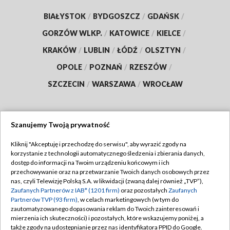
BIAŁYSTOK
/
BYDGOSZCZ
/
GDAŃSK
/
GORZÓW WLKP.
/
KATOWICE
/
KIELCE
/
KRAKÓW
/
LUBLIN
/
ŁÓDŹ
/
OLSZTYN
/
OPOLE
/
POZNAŃ
/
RZESZÓW
/
SZCZECIN
/
WARSZAWA
/
WROCŁAW
Szanujemy Twoją prywatność
Dołącz do nas:
Kliknij "Akceptuję i przechodzę do serwisu", aby wyrazić zgody na
korzystanie z technologii automatycznego śledzenia i zbierania danych,
TVP
dostęp do informacji na Twoim urządzeniu końcowym i ich
Abonament TVP
przechowywanie oraz na przetwarzanie Twoich danych osobowych przez
Regulamin TVP
nas, czyli Telewizję Polską S.A. w likwidacji (zwaną dalej również „TVP”),
Emisja w TVP
Polityka prywatności
Zaufanych Partnerów z IAB* (1201 firm)
oraz pozostałych
Zaufanych
Partnerów TVP (93 firm)
, w celach marketingowych (w tym do
Centrum informacji TVP
Moje zgody
zautomatyzowanego dopasowania reklam do Twoich zainteresowań i
mierzenia ich skuteczności) i pozostałych, które wskazujemy poniżej, a
Naziemna Telewizja Cyfrowa
Pomoc
także zgody na udostępnianie przez nas identyfikatora PPID do Google.