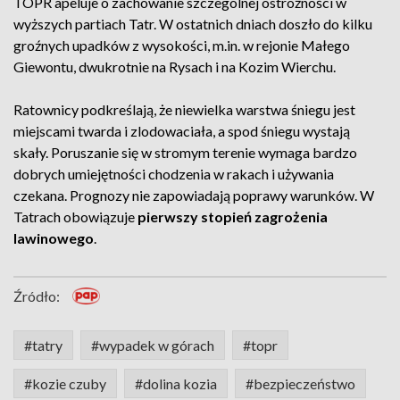
TOPR apeluje o zachowanie szczególnej ostrożności w
wyższych partiach Tatr. W ostatnich dniach doszło do kilku
groźnych upadków z wysokości, m.in. w rejonie Małego
Giewontu, dwukrotnie na Rysach i na Kozim Wierchu.
Ratownicy podkreślają, że niewielka warstwa śniegu jest
miejscami twarda i zlodowaciała, a spod śniegu wystają
skały. Poruszanie się w stromym terenie wymaga bardzo
dobrych umiejętności chodzenia w rakach i używania
czekana. Prognozy nie zapowiadają poprawy warunków. W
Tatrach obowiązuje
pierwszy stopień zagrożenia
lawinowego
.
Źródło:
#tatry
#wypadek w górach
#topr
#kozie czuby
#dolina kozia
#bezpieczeństwo