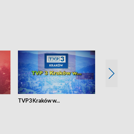
TVP3 Kraków w...
Ślizg