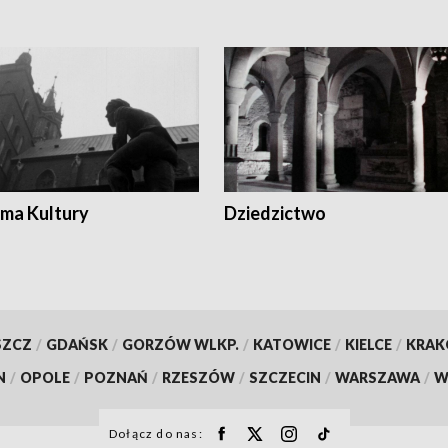
ma Kultury
Dziedzictwo
SZCZ
/
GDAŃSK
/
GORZÓW WLKP.
/
KATOWICE
/
KIELCE
/
KRA
N
/
OPOLE
/
POZNAŃ
/
RZESZÓW
/
SZCZECIN
/
WARSZAWA
/
W
Dołącz do nas: