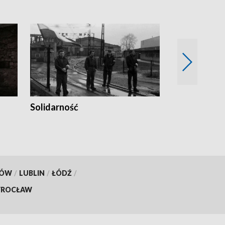
Solidarność
Trudne lata
KÓW
/
LUBLIN
/
ŁÓDŹ
/
ROCŁAW