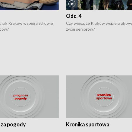
Odc. 4
, jak Kraków wspiera zdrowie
Czy wiesz, że Kraków wspiera akty
ców?
życie seniorów?
za pogody
Kronika sportowa