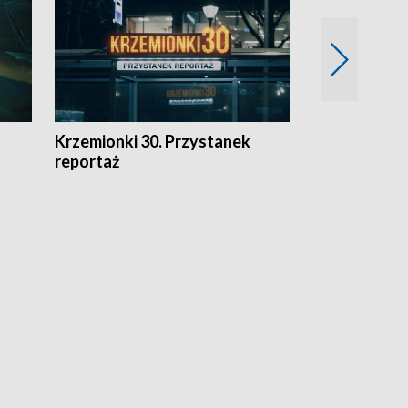
Krzemionki 30. Przystanek
Kraków - jak
reportaż