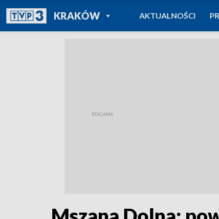
POWRÓT DO
KRAKÓW
AKTUALNOŚCI
P
TVP REGIONY
Mszana Dolna: po