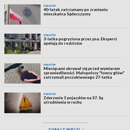
KRAKÓW
40-latek zatrzymany po zranieniu
mieszkańca Sądecczyzny
KRAKÓW
3-latka pogryziona przez psa. Eksperci
apelują do rodziców
KRAKÓW
Miesiącami ukrywał się przed wymiarem
sprawiedliwości. Małopolscy "łowcy głów"
zatrzymali poszukiwanego 27-latka
KRAKÓW
Zderzenie 5 pojazdów na S7. Są
utrudnienia w ruchu
ZOBACZ WIĘCEJ