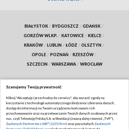
BIAŁYSTOK
/
BYDGOSZCZ
/
GDAŃSK
/
GORZÓW WLKP.
/
KATOWICE
/
KIELCE
/
KRAKÓW
/
LUBLIN
/
ŁÓDŹ
/
OLSZTYN
/
OPOLE
/
POZNAŃ
/
RZESZÓW
/
SZCZECIN
/
WARSZAWA
/
WROCŁAW
Szanujemy Twoją prywatność
Dołącz do nas:
Kliknij "Akceptuję i przechodzę do serwisu", aby wyrazić zgody na
korzystanie z technologii automatycznego śledzenia i zbierania danych,
TVP
dostęp do informacji na Twoim urządzeniu końcowym i ich
Abonament TVP
przechowywanie oraz na przetwarzanie Twoich danych osobowych przez
Regulamin TVP
nas, czyli Telewizję Polską S.A. w likwidacji (zwaną dalej również „TVP”),
Emisja w TVP
Polityka prywatności
Zaufanych Partnerów z IAB* (1201 firm)
oraz pozostałych
Zaufanych
Partnerów TVP (93 firm)
, w celach marketingowych (w tym do