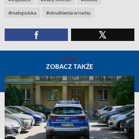
#małopolska
#utrudnienia w ruchu
ZOBACZ TAKŻE