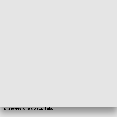
Zdjęcie ilustracyjne
Źródło: PAP/Darek Delmanowicz
Na trasie olkuskiej w Białym Kościele doszło dziś
rano do poważnego wypadku. Samochód osobowy
zderzył się z ciężarówką. Jedna osoba została
ciężko ranna i trafiła do szpitala.
Dziś rano na trasie olkuskiej w Białym Kościele doszło
do poważnego wypadku. Samochód osobowy zderzył
się z ciężarówką. Jedna osoba została ciężko ranna i
przewieziona do szpitala.