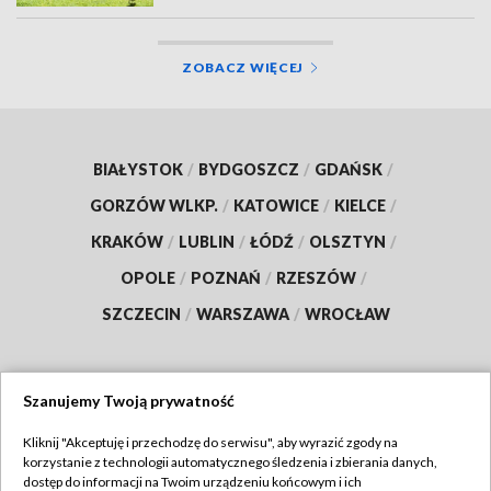
ZOBACZ WIĘCEJ
BIAŁYSTOK
/
BYDGOSZCZ
/
GDAŃSK
/
GORZÓW WLKP.
/
KATOWICE
/
KIELCE
/
KRAKÓW
/
LUBLIN
/
ŁÓDŹ
/
OLSZTYN
/
OPOLE
/
POZNAŃ
/
RZESZÓW
/
SZCZECIN
/
WARSZAWA
/
WROCŁAW
Szanujemy Twoją prywatność
Dołącz do nas:
Kliknij "Akceptuję i przechodzę do serwisu", aby wyrazić zgody na
korzystanie z technologii automatycznego śledzenia i zbierania danych,
TVP
dostęp do informacji na Twoim urządzeniu końcowym i ich