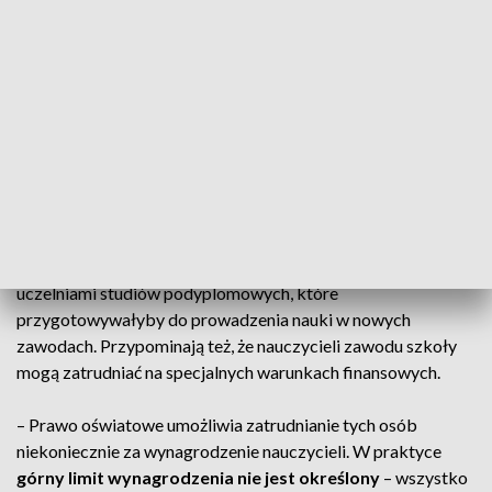
Problem: brak nauczycieli
Nad utworzeniem kierunku technik cyberbezpieczeństwa
poważnie zastanawia się dyrektor krakowskiego Technikum
Łączności.
–
Specjaliści cyberbezpieczeństwa zarabiają najwięcej
pieniędzy
. Trudno oczekiwać, żeby ktoś z nich chciał
pracować w szkole. Mimo wszystko będziemy próbować –
przyznaje Paweł Kucharczyk, dyrektor szkoły.
Ministerstwo Edukacji planuje utworzenie we współpracy z
uczelniami studiów podyplomowych, które
przygotowywałyby do prowadzenia nauki w nowych
zawodach. Przypominają też, że nauczycieli zawodu szkoły
mogą zatrudniać na specjalnych warunkach finansowych.
– Prawo oświatowe umożliwia zatrudnianie tych osób
niekoniecznie za wynagrodzenie nauczycieli. W praktyce
górny limit wynagrodzenia nie jest określony
– wszystko