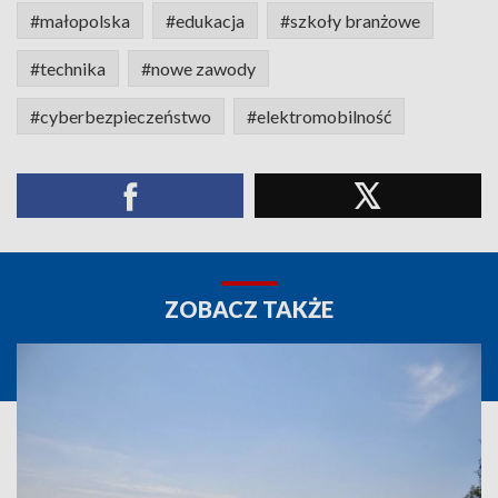
#małopolska
#edukacja
#szkoły branżowe
#technika
#nowe zawody
#cyberbezpieczeństwo
#elektromobilność
ZOBACZ TAKŻE