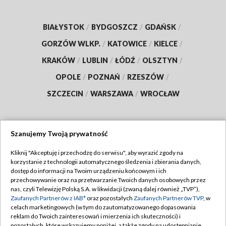
BIAŁYSTOK
/
BYDGOSZCZ
/
GDAŃSK
/
GORZÓW WLKP.
/
KATOWICE
/
KIELCE
/
KRAKÓW
/
LUBLIN
/
ŁÓDŹ
/
OLSZTYN
/
OPOLE
/
POZNAŃ
/
RZESZÓW
/
SZCZECIN
/
WARSZAWA
/
WROCŁAW
Szanujemy Twoją prywatność
Dołącz do nas:
Kliknij "Akceptuję i przechodzę do serwisu", aby wyrazić zgody na
korzystanie z technologii automatycznego śledzenia i zbierania danych,
TVP
dostęp do informacji na Twoim urządzeniu końcowym i ich
Abonament TVP
przechowywanie oraz na przetwarzanie Twoich danych osobowych przez
Regulamin TVP
nas, czyli Telewizję Polską S.A. w likwidacji (zwaną dalej również „TVP”),
Emisja w TVP
Zaufanych Partnerów z IAB*
oraz pozostałych
Zaufanych Partnerów TVP
, w
Polityka prywatności
celach marketingowych (w tym do zautomatyzowanego dopasowania
Centrum informacji TVP
Moje zgody
reklam do Twoich zainteresowań i mierzenia ich skuteczności) i
pozostałych, które wskazujemy poniżej, a także zgody na udostępnianie