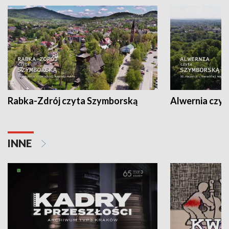
Rabka-Zdrój czyta Szymborską
Alwernia czy
INNE