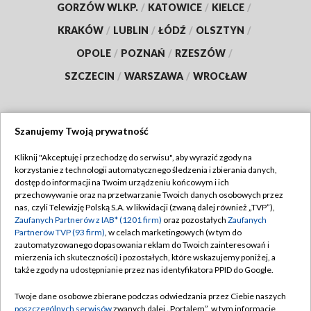
GORZÓW WLKP.
/
KATOWICE
/
KIELCE
/
KRAKÓW
/
LUBLIN
/
ŁÓDŹ
/
OLSZTYN
/
OPOLE
/
POZNAŃ
/
RZESZÓW
/
SZCZECIN
/
WARSZAWA
/
WROCŁAW
Szanujemy Twoją prywatność
Dołącz do nas:
Kliknij "Akceptuję i przechodzę do serwisu", aby wyrazić zgody na
korzystanie z technologii automatycznego śledzenia i zbierania danych,
TVP
dostęp do informacji na Twoim urządzeniu końcowym i ich
Abonament TVP
przechowywanie oraz na przetwarzanie Twoich danych osobowych przez
Regulamin TVP
nas, czyli Telewizję Polską S.A. w likwidacji (zwaną dalej również „TVP”),
Emisja w TVP
Polityka prywatności
Zaufanych Partnerów z IAB* (1201 firm)
oraz pozostałych
Zaufanych
Partnerów TVP (93 firm)
, w celach marketingowych (w tym do
Centrum informacji TVP
Moje zgody
zautomatyzowanego dopasowania reklam do Twoich zainteresowań i
mierzenia ich skuteczności) i pozostałych, które wskazujemy poniżej, a
Naziemna Telewizja Cyfrowa
Pomoc
także zgody na udostępnianie przez nas identyfikatora PPID do Google.
Sklep TVP
Biuro reklamy
Twoje dane osobowe zbierane podczas odwiedzania przez Ciebie naszych
Rada Programowa
Kontakt
poszczególnych serwisów
zwanych dalej „Portalem”, w tym informacje