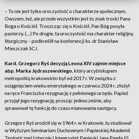
– To nie jest tylko uroczystość o charakterze społecznym.
Owszem, też, ale przede wszystkim jest to znak troski Pana
Boga o Kościół. Troszcząc się o Kościół, Pan Bóg posyła
pasterzy. (…) Po drugie, ta uroczystość ma charakter religijny,
liturgiczny – podkreślił na konferencji ks. dr Stanisław
Mieszczak SCJ.
Kard. Grzegorz Ryś decyzją Leona XIV zajmie miejsce
abp. Marka Jędraszewskiego
, który arcybiskupem
metropolitą krakowskim był od 2017 r. W związku z
osiągnięciem wieku emerytalnego w czerwcu 2024 r. złożył
na ręce Franciszka rezygnację z pełnionego urzędu. Papież
przyjął jego rezygnację, prosząc jednocześnie, aby
sprawował tę funkcję do czasu mianowania następcy.
Grzegorz Ryś urodził się w 1964 r. w Krakowie, tu studiował
w Wyższym Seminarium Duchownym i Papieskiej Akademii
Teologicznej (obecnie Uniwersytet Papieski Jana Pawła II),