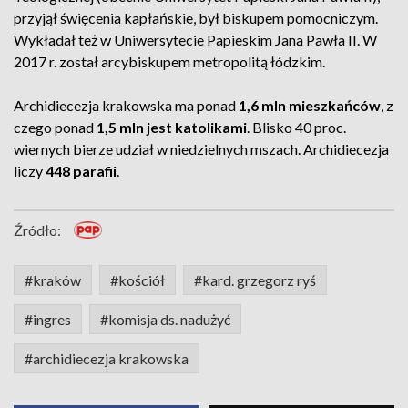
przyjął święcenia kapłańskie, był biskupem pomocniczym.
Wykładał też w Uniwersytecie Papieskim Jana Pawła II. W
2017 r. został arcybiskupem metropolitą łódzkim.
Archidiecezja krakowska ma ponad
1,6 mln mieszkańców
, z
czego ponad
1,5 mln jest katolikami
. Blisko 40 proc.
wiernych bierze udział w niedzielnych mszach. Archidiecezja
liczy
448 parafii
.
Źródło:
#kraków
#kościół
#kard. grzegorz ryś
#ingres
#komisja ds. nadużyć
#archidiecezja krakowska