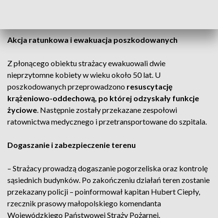
wymiarach około 7 x 7 m
. Na miejscu działało ponad 50
strażaków z Państwowej i Ochotniczej Straży Pożarnej.
Akcja ratunkowa i ewakuacja poszkodowanych
Z płonącego obiektu strażacy ewakuowali dwie
nieprzytomne kobiety w wieku około 50 lat. U
poszkodowanych przeprowadzono
resuscytację
krążeniowo-oddechową, po której odzyskały funkcje
życiowe
. Następnie zostały przekazane zespołowi
ratownictwa medycznego i przetransportowane do szpitala.
Dogaszanie i zabezpieczenie terenu
– Strażacy prowadzą dogaszanie pogorzeliska oraz kontrolę
sąsiednich budynków. Po zakończeniu działań teren zostanie
przekazany policji – poinformował kapitan Hubert Ciepły,
rzecznik prasowy małopolskiego komendanta
Wojewódzkiego Państwowej Straży Pożarnej.