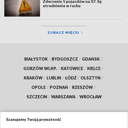
Zderzenie 5 pojazdów na S7. Są
utrudnienia w ruchu
ZOBACZ WIĘCEJ
BIAŁYSTOK
/
BYDGOSZCZ
/
GDAŃSK
/
GORZÓW WLKP.
/
KATOWICE
/
KIELCE
/
KRAKÓW
/
LUBLIN
/
ŁÓDŹ
/
OLSZTYN
/
OPOLE
/
POZNAŃ
/
RZESZÓW
/
SZCZECIN
/
WARSZAWA
/
WROCŁAW
Szanujemy Twoją prywatność
Dołącz do nas: