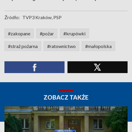
Źródło:
TVP3 Kraków, PSP
#zakopane
#pożar
#krupówki
#straż pożarna
#ratownictwo
#małopolska
ZOBACZ TAKŻE