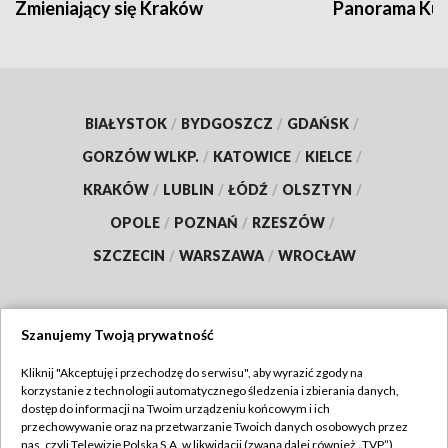
Zmieniający się Kraków
Panorama Kul
BIAŁYSTOK
/
BYDGOSZCZ
/
GDAŃSK
/
GORZÓW WLKP.
/
KATOWICE
/
KIELCE
/
KRAKÓW
/
LUBLIN
/
ŁÓDŹ
/
OLSZTYN
/
OPOLE
/
POZNAŃ
/
RZESZÓW
/
SZCZECIN
/
WARSZAWA
/
WROCŁAW
Szanujemy Twoją prywatność
Dołącz do nas:
Kliknij "Akceptuję i przechodzę do serwisu", aby wyrazić zgody na
korzystanie z technologii automatycznego śledzenia i zbierania danych,
TVP
dostęp do informacji na Twoim urządzeniu końcowym i ich
Abonament TVP
przechowywanie oraz na przetwarzanie Twoich danych osobowych przez
Regulamin TVP
nas, czyli Telewizję Polską S.A. w likwidacji (zwaną dalej również „TVP”),