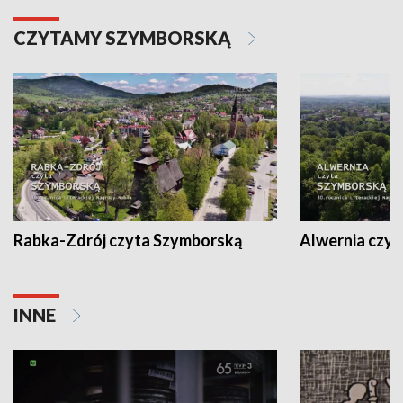
CZYTAMY SZYMBORSKĄ
Rabka-Zdrój czyta Szymborską
Alwernia czy
INNE