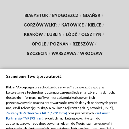
BIAŁYSTOK
/
BYDGOSZCZ
/
GDAŃSK
/
GORZÓW WLKP.
/
KATOWICE
/
KIELCE
/
KRAKÓW
/
LUBLIN
/
ŁÓDŹ
/
OLSZTYN
/
OPOLE
/
POZNAŃ
/
RZESZÓW
/
SZCZECIN
/
WARSZAWA
/
WROCŁAW
Szanujemy Twoją prywatność
Dołącz do nas:
Kliknij "Akceptuję i przechodzę do serwisu", aby wyrazić zgody na
korzystanie z technologii automatycznego śledzenia i zbierania danych,
TVP
dostęp do informacji na Twoim urządzeniu końcowym i ich
Abonament TVP
przechowywanie oraz na przetwarzanie Twoich danych osobowych przez
Regulamin TVP
nas, czyli Telewizję Polską S.A. w likwidacji (zwaną dalej również „TVP”),
Emisja w TVP
Zaufanych Partnerów z IAB* (1201 firm)
oraz pozostałych
Zaufanych
Polityka prywatności
Partnerów TVP (93 firm)
, w celach marketingowych (w tym do
Centrum informacji TVP
Moje zgody
zautomatyzowanego dopasowania reklam do Twoich zainteresowań i
mierzenia ich skuteczności) i pozostałych, które wskazujemy poniżej, a