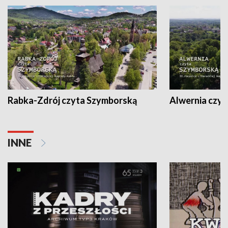
Rabka-Zdrój czyta Szymborską
Alwernia czy
INNE