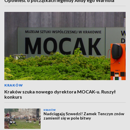
Opowieść o początkach legendy Andy’ego Warhola
KRAKÓW
Kraków szuka nowego dyrektora MOCAK-u. Ruszył
konkurs
KRAKÓW
Nadciągają Szwedzi! Zamek Tenczyn znów
zamienił się w pole bitwy