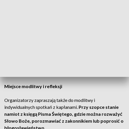
szopkę.
Wydarzenie od lat jest okazją do wspólnego
przeżywania Bożego Narodzenia poprzez kolędowanie i
spotkania z drugim człowiekiem.
Zwierzęta i atrakcje dla odwiedzających
W tym roku w zagrodach pojawią się
dwie kozy, dwie owce,
kucyk i osioł
– informują franciszkanie. Szopka zostanie
otwarta w czwartek, 25 grudnia, o godz. 13:30 i będzie
dostępna do piątku wieczorem. Na miejscu odbędą się
koncerty kolędowe i jasełka.
Miejsce modlitwy i refleksji
Organizatorzy zapraszają także do modlitwy i
indywidualnych spotkań z kapłanami.
Przy szopce stanie
namiot z księgą Pisma Świętego, gdzie można rozważyć
Słowo Boże, porozmawiać z zakonnikiem lub poprosić o
błogosławieństwo.