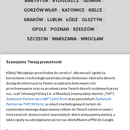
BIAŁYSTOK
/
BYDGOSZCZ
/
GDAŃSK
/
GORZÓW WLKP.
/
KATOWICE
/
KIELCE
/
KRAKÓW
/
LUBLIN
/
ŁÓDŹ
/
OLSZTYN
/
OPOLE
/
POZNAŃ
/
RZESZÓW
/
SZCZECIN
/
WARSZAWA
/
WROCŁAW
Szanujemy Twoją prywatność
Dołącz do nas:
Kliknij "Akceptuję i przechodzę do serwisu", aby wyrazić zgody na
korzystanie z technologii automatycznego śledzenia i zbierania danych,
TVP
dostęp do informacji na Twoim urządzeniu końcowym i ich
Abonament TVP
przechowywanie oraz na przetwarzanie Twoich danych osobowych przez
Regulamin TVP
nas, czyli Telewizję Polską S.A. w likwidacji (zwaną dalej również „TVP”),
Emisja w TVP
Polityka prywatności
Zaufanych Partnerów z IAB* (1201 firm)
oraz pozostałych
Zaufanych
Partnerów TVP (93 firm)
, w celach marketingowych (w tym do
Centrum informacji TVP
Moje zgody
zautomatyzowanego dopasowania reklam do Twoich zainteresowań i
mierzenia ich skuteczności) i pozostałych, które wskazujemy poniżej, a
Naziemna Telewizja Cyfrowa
Pomoc
także zgody na udostępnianie przez nas identyfikatora PPID do Google.
Sklep TVP
Biuro reklamy