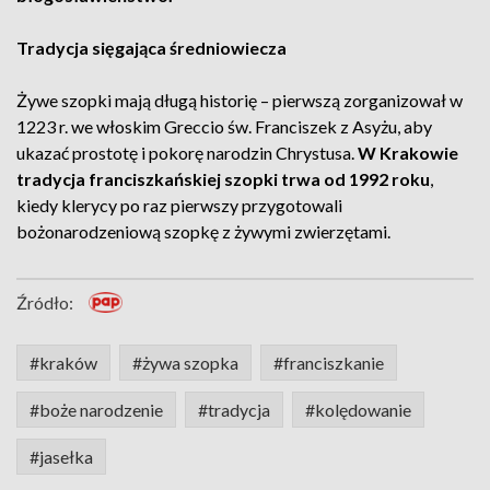
Tradycja sięgająca średniowiecza
Żywe szopki mają długą historię – pierwszą zorganizował w
1223 r. we włoskim Greccio św. Franciszek z Asyżu, aby
ukazać prostotę i pokorę narodzin Chrystusa.
W Krakowie
tradycja franciszkańskiej szopki trwa od 1992 roku
,
kiedy klerycy po raz pierwszy przygotowali
bożonarodzeniową szopkę z żywymi zwierzętami.
Źródło:
#kraków
#żywa szopka
#franciszkanie
#boże narodzenie
#tradycja
#kolędowanie
#jasełka