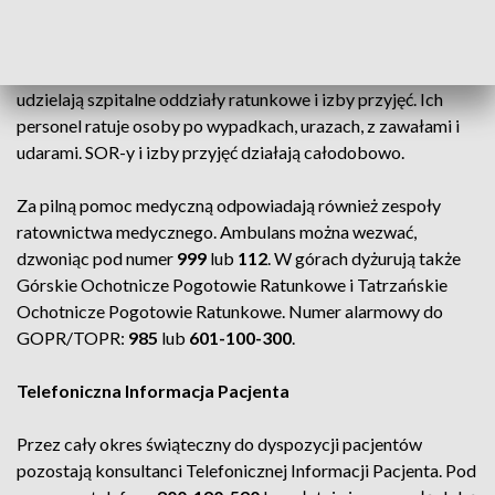
Pomoc w nagłych przypadkach
W stanach nagłego zagrożenia zdrowia i życia pomocy
udzielają szpitalne oddziały ratunkowe i izby przyjęć. Ich
personel ratuje osoby po wypadkach, urazach, z zawałami i
udarami. SOR-y i izby przyjęć działają całodobowo.
Za pilną pomoc medyczną odpowiadają również zespoły
ratownictwa medycznego. Ambulans można wezwać,
dzwoniąc pod numer
999
lub
112
. W górach dyżurują także
Górskie Ochotnicze Pogotowie Ratunkowe i Tatrzańskie
Ochotnicze Pogotowie Ratunkowe. Numer alarmowy do
GOPR/TOPR:
985
lub
601-100-300
.
Telefoniczna Informacja Pacjenta
Przez cały okres świąteczny do dyspozycji pacjentów
pozostają konsultanci Telefonicznej Informacji Pacjenta. Pod