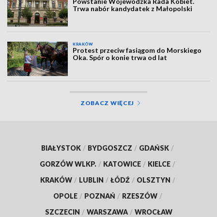
Powstanie Wojewódzka Rada Kobiet.
Trwa nabór kandydatek z Małopolski
KRAKÓW
Protest przeciw fasiągom do Morskiego
Oka. Spór o konie trwa od lat
ZOBACZ WIĘCEJ
BIAŁYSTOK
/
BYDGOSZCZ
/
GDAŃSK
/
GORZÓW WLKP.
/
KATOWICE
/
KIELCE
/
KRAKÓW
/
LUBLIN
/
ŁÓDŹ
/
OLSZTYN
/
OPOLE
/
POZNAŃ
/
RZESZÓW
/
SZCZECIN
/
WARSZAWA
/
WROCŁAW