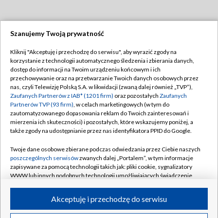
Szanujemy Twoją prywatność
Dołącz do nas:
Kliknij "Akceptuję i przechodzę do serwisu", aby wyrazić zgody na
korzystanie z technologii automatycznego śledzenia i zbierania danych,
TVP
dostęp do informacji na Twoim urządzeniu końcowym i ich
Abonament TVP
przechowywanie oraz na przetwarzanie Twoich danych osobowych przez
Regulamin TVP
nas, czyli Telewizję Polską S.A. w likwidacji (zwaną dalej również „TVP”),
Emisja w TVP
Polityka prywatności
Zaufanych Partnerów z IAB* (1201 firm)
oraz pozostałych
Zaufanych
Partnerów TVP (93 firm)
, w celach marketingowych (w tym do
Centrum informacji TVP
Moje zgody
zautomatyzowanego dopasowania reklam do Twoich zainteresowań i
mierzenia ich skuteczności) i pozostałych, które wskazujemy poniżej, a
Naziemna Telewizja Cyfrowa
Pomoc
także zgody na udostępnianie przez nas identyfikatora PPID do Google.
Sklep TVP
Biuro reklamy
Twoje dane osobowe zbierane podczas odwiedzania przez Ciebie naszych
Rada Programowa
Kontakt
poszczególnych serwisów
zwanych dalej „Portalem”, w tym informacje
zapisywane za pomocą technologii takich jak: pliki cookie, sygnalizatory
System NOS
WWW lub innych podobnych technologii umożliwiających świadczenie
dopasowanych i bezpiecznych usług, personalizację treści oraz reklam,
Informacje o nadawcy
Kanały
udostępnianie funkcji mediów społecznościowych oraz analizowanie
Akceptuję i przechodzę do serwisu
ruchu w Internecie.
Program dla prasy
©2026 Telewizja Polska S.A. w likwidacji