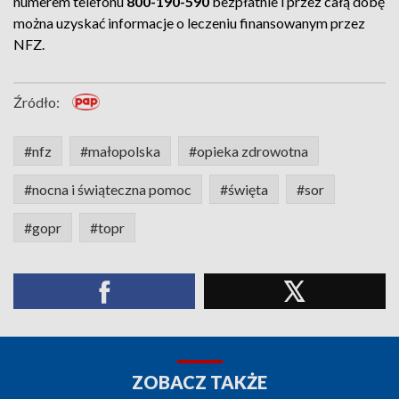
numerem telefonu
800-190-590
bezpłatnie i przez całą dobę
można uzyskać informacje o leczeniu finansowanym przez
NFZ.
Źródło:
#nfz
#małopolska
#opieka zdrowotna
#nocna i świąteczna pomoc
#święta
#sor
#gopr
#topr
ZOBACZ TAKŻE