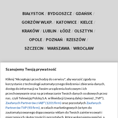
BIAŁYSTOK
/
BYDGOSZCZ
/
GDAŃSK
/
GORZÓW WLKP.
/
KATOWICE
/
KIELCE
/
KRAKÓW
/
LUBLIN
/
ŁÓDŹ
/
OLSZTYN
/
OPOLE
/
POZNAŃ
/
RZESZÓW
/
SZCZECIN
/
WARSZAWA
/
WROCŁAW
Szanujemy Twoją prywatność
Dołącz do nas:
Kliknij "Akceptuję i przechodzę do serwisu", aby wyrazić zgody na
korzystanie z technologii automatycznego śledzenia i zbierania danych,
TVP
dostęp do informacji na Twoim urządzeniu końcowym i ich
Abonament TVP
przechowywanie oraz na przetwarzanie Twoich danych osobowych przez
Regulamin TVP
nas, czyli Telewizję Polską S.A. w likwidacji (zwaną dalej również „TVP”),
Emisja w TVP
Zaufanych Partnerów z IAB* (1201 firm)
oraz pozostałych
Zaufanych
Polityka prywatności
Partnerów TVP (93 firm)
, w celach marketingowych (w tym do
Centrum informacji TVP
Moje zgody
zautomatyzowanego dopasowania reklam do Twoich zainteresowań i
mierzenia ich skuteczności) i pozostałych, które wskazujemy poniżej, a