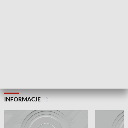
Odc. 6
Odc. 5
Czy wiesz, że Kraków inwestuje w edukację i
Czy wiesz, jak Kr
rozwój młodych?
mieszkańców?
INFORMACJE