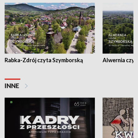
Rabka-Zdrój czyta Szymborską
Alwernia czy
INNE