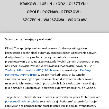
KRAKÓW
/
LUBLIN
/
ŁÓDŹ
/
OLSZTYN
/
OPOLE
/
POZNAŃ
/
RZESZÓW
/
SZCZECIN
/
WARSZAWA
/
WROCŁAW
Szanujemy Twoją prywatność
Dołącz do nas:
Kliknij "Akceptuję i przechodzę do serwisu", aby wyrazić zgody na
korzystanie z technologii automatycznego śledzenia i zbierania danych,
TVP
dostęp do informacji na Twoim urządzeniu końcowym i ich
Abonament TVP
przechowywanie oraz na przetwarzanie Twoich danych osobowych przez
Regulamin TVP
nas, czyli Telewizję Polską S.A. w likwidacji (zwaną dalej również „TVP”),
Emisja w TVP
Polityka prywatności
Zaufanych Partnerów z IAB* (1201 firm)
oraz pozostałych
Zaufanych
Partnerów TVP (93 firm)
, w celach marketingowych (w tym do
Centrum informacji TVP
Moje zgody
zautomatyzowanego dopasowania reklam do Twoich zainteresowań i
mierzenia ich skuteczności) i pozostałych, które wskazujemy poniżej, a
Naziemna Telewizja Cyfrowa
Pomoc
także zgody na udostępnianie przez nas identyfikatora PPID do Google.
Sklep TVP
Biuro reklamy
Twoje dane osobowe zbierane podczas odwiedzania przez Ciebie naszych
Rada Programowa
Kontakt
poszczególnych serwisów
zwanych dalej „Portalem”, w tym informacje
zapisywane za pomocą technologii takich jak: pliki cookie, sygnalizatory
System NOS