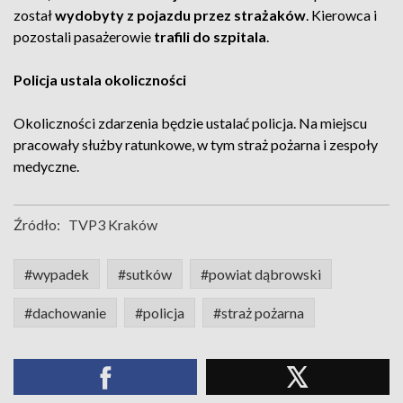
został
wydobyty z pojazdu przez strażaków
. Kierowca i
pozostali pasażerowie
trafili do szpitala
.
Policja ustala okoliczności
Okoliczności zdarzenia będzie ustalać policja. Na miejscu
pracowały służby ratunkowe, w tym straż pożarna i zespoły
medyczne.
Źródło:
TVP3 Kraków
#wypadek
#sutków
#powiat dąbrowski
#dachowanie
#policja
#straż pożarna