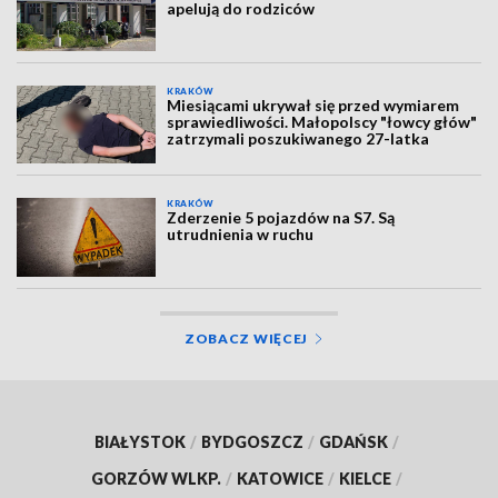
apelują do rodziców
KRAKÓW
Miesiącami ukrywał się przed wymiarem
sprawiedliwości. Małopolscy "łowcy głów"
zatrzymali poszukiwanego 27-latka
KRAKÓW
Zderzenie 5 pojazdów na S7. Są
utrudnienia w ruchu
ZOBACZ WIĘCEJ
BIAŁYSTOK
/
BYDGOSZCZ
/
GDAŃSK
/
GORZÓW WLKP.
/
KATOWICE
/
KIELCE
/