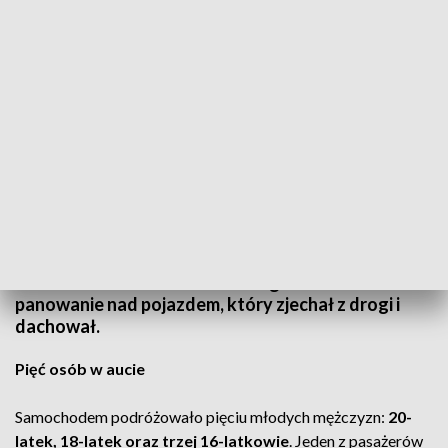
Nocne dachowanie w Sutkowie
Źródło: PAP/Tytus Żmijewski
Nocą w miejscowości Sutków w powiecie
dąbrowskim doszło do poważnego wypadku.
Kierowca samochodu osobowego stracił
panowanie nad pojazdem, który zjechał z drogi i
dachował.
Pięć osób w aucie
Samochodem podróżowało pięciu młodych mężczyzn:
20-
latek, 18-latek oraz trzej 16-latkowie
. Jeden z pasażerów