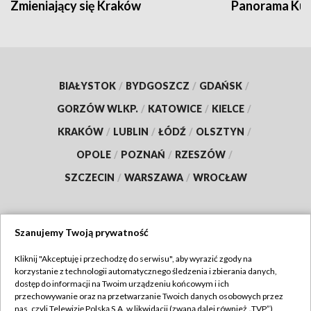
Zmieniający się Kraków
Panorama Kul
BIAŁYSTOK
/
BYDGOSZCZ
/
GDAŃSK
/
GORZÓW WLKP.
/
KATOWICE
/
KIELCE
/
KRAKÓW
/
LUBLIN
/
ŁÓDŹ
/
OLSZTYN
/
OPOLE
/
POZNAŃ
/
RZESZÓW
/
SZCZECIN
/
WARSZAWA
/
WROCŁAW
Szanujemy Twoją prywatność
Dołącz do nas:
Kliknij "Akceptuję i przechodzę do serwisu", aby wyrazić zgody na
korzystanie z technologii automatycznego śledzenia i zbierania danych,
TVP
dostęp do informacji na Twoim urządzeniu końcowym i ich
Abonament TVP
przechowywanie oraz na przetwarzanie Twoich danych osobowych przez
Regulamin TVP
nas, czyli Telewizję Polską S.A. w likwidacji (zwaną dalej również „TVP”),