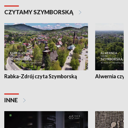
CZYTAMY SZYMBORSKĄ
Rabka-Zdrój czyta Szymborską
Alwernia czy
INNE