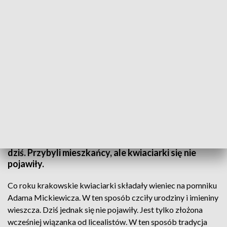
Tradycja przerwana...
Źródło: TVP3 Kraków
Krakowska tradycja przerwana. W dniu urodzin i
imienin Adama Mickiewicza - kwiaciarki z Rynku
Głównego, co roku pod pomnikiem wieszcza
składały kwiaty i rozdawały jemiołę. Tak miało być i
dziś. Przybyli mieszkańcy, ale kwiaciarki się nie
pojawiły.
Co roku krakowskie kwiaciarki składały wieniec na pomniku
Adama Mickiewicza. W ten sposób czciły urodziny i imieniny
wieszcza. Dziś jednak się nie pojawiły. Jest tylko złożona
wcześniej wiązanka od licealistów. W ten sposób tradycja