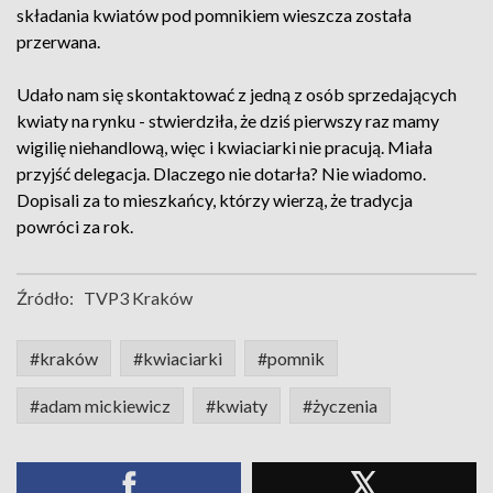
składania kwiatów pod pomnikiem wieszcza została
przerwana.
Udało nam się skontaktować z jedną z osób sprzedających
kwiaty na rynku - stwierdziła, że dziś pierwszy raz mamy
wigilię niehandlową, więc i kwiaciarki nie pracują. Miała
przyjść delegacja. Dlaczego nie dotarła? Nie wiadomo.
Dopisali za to mieszkańcy, którzy wierzą, że tradycja
powróci za rok.
Źródło:
TVP3 Kraków
#kraków
#kwiaciarki
#pomnik
#adam mickiewicz
#kwiaty
#życzenia