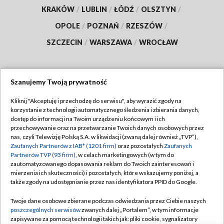
KRAKÓW
/
LUBLIN
/
ŁÓDŹ
/
OLSZTYN
/
OPOLE
/
POZNAŃ
/
RZESZÓW
/
SZCZECIN
/
WARSZAWA
/
WROCŁAW
Szanujemy Twoją prywatność
Dołącz do nas:
Kliknij "Akceptuję i przechodzę do serwisu", aby wyrazić zgody na
korzystanie z technologii automatycznego śledzenia i zbierania danych,
TVP
dostęp do informacji na Twoim urządzeniu końcowym i ich
Abonament TVP
przechowywanie oraz na przetwarzanie Twoich danych osobowych przez
Regulamin TVP
nas, czyli Telewizję Polską S.A. w likwidacji (zwaną dalej również „TVP”),
Emisja w TVP
Polityka prywatności
Zaufanych Partnerów z IAB* (1201 firm)
oraz pozostałych
Zaufanych
Partnerów TVP (93 firm)
, w celach marketingowych (w tym do
Centrum informacji TVP
Moje zgody
zautomatyzowanego dopasowania reklam do Twoich zainteresowań i
mierzenia ich skuteczności) i pozostałych, które wskazujemy poniżej, a
Naziemna Telewizja Cyfrowa
Pomoc
także zgody na udostępnianie przez nas identyfikatora PPID do Google.
Sklep TVP
Biuro reklamy
Twoje dane osobowe zbierane podczas odwiedzania przez Ciebie naszych
Rada Programowa
Kontakt
poszczególnych serwisów
zwanych dalej „Portalem”, w tym informacje
zapisywane za pomocą technologii takich jak: pliki cookie, sygnalizatory