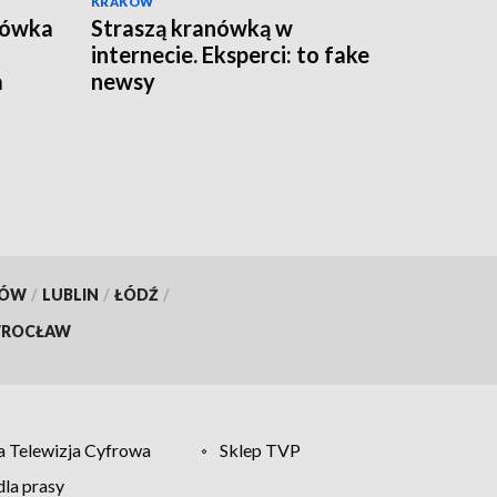
KRAKÓW
bówka
Straszą kranówką w
internecie. Eksperci: to fake
a
newsy
KÓW
/
LUBLIN
/
ŁÓDŹ
/
ROCŁAW
 Telewizja Cyfrowa
Sklep TVP
la prasy