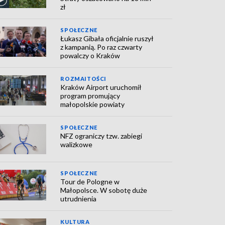
zł
SPOŁECZNE
Łukasz Gibała oficjalnie ruszył
z kampanią. Po raz czwarty
powalczy o Kraków
ROZMAITOŚCI
Kraków Airport uruchomił
program promujący
małopolskie powiaty
SPOŁECZNE
NFZ ograniczy tzw. zabiegi
walizkowe
SPOŁECZNE
Tour de Pologne w
Małopolsce. W sobotę duże
utrudnienia
KULTURA