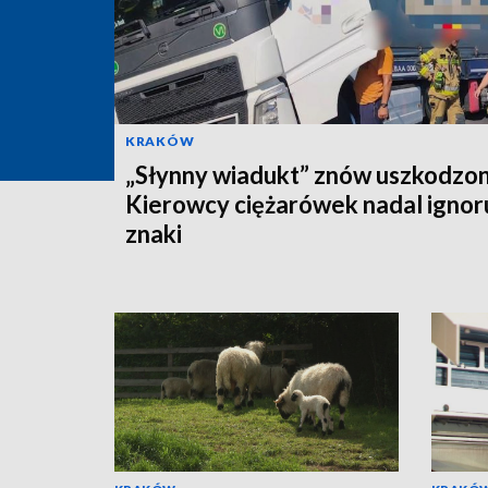
KRAKÓW
„Słynny wiadukt” znów uszkodzon
Kierowcy ciężarówek nadal ignor
znaki