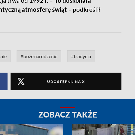
ja trwa od 1992 r. –
To doskonała
entyczną atmosferę świąt
– podkreślił
anie
#boże narodzenie
#tradycja
UDOSTĘPNIJ NA X
ZOBACZ TAKŻE