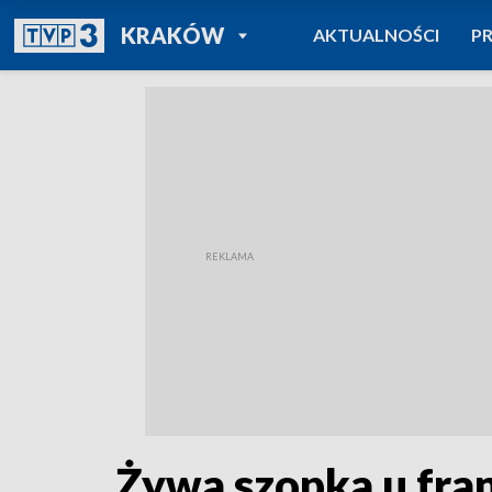
POWRÓT DO
KRAKÓW
AKTUALNOŚCI
P
TVP REGIONY
Żywa szopka u fra