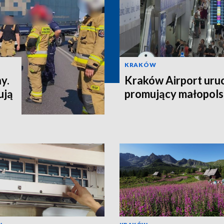
KRAKÓW
y.
Kraków Airport uru
ują
promujący małopols