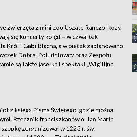
we zwierzęta z mini zoo Uszate Ranczo: kozy,
wają się koncerty kolęd – w czwartek
ela Król i Gabi Blacha, a w piątek zaplanowano
myczek Dobra, Południowcy oraz Zespołu
amie są także jasełka i spektakl „Wigilijna
iot z księgą Pisma Świętego, gdzie można
ymi. Rzecznik franciszkanów o. Jan Maria
 szopkę zorganizował w 1223 r. św.