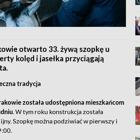
akowie otwarto 33. żywą szopkę u
rty kolęd i jasełka przyciągają
ta.
eczna tradycja
Krakowie została udostępniona mieszkańcom
udniu
. W tym roku konstrukcja została
lijny. Szopkę można podziwiać w pierwszy i
9:00.