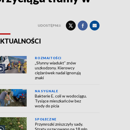
UDOSTĘPNIJ:
KTUALNOŚCI
ROZMAITOŚCI
„Słynny wiadukt” znów
uszkodzony. Kierowcy
ciężarówek nadal ignorują
znaki
NA SYGNALE
Bakterie E. coli w wodociągu.
Tysiące mieszkańców bez
wody do picia
SPOŁECZNE
Przymrozki zniszczyły sady.
Straty oszacowano na 18 mln