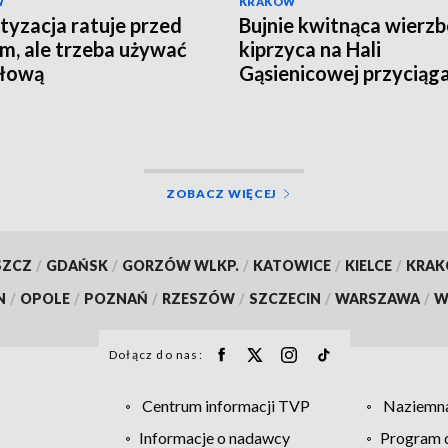
W
KRAKÓW
tyzacja ratuje przed
Bujnie kwitnąca wierz
m, ale trzeba używać
kiprzyca na Hali
 głową
Gąsienicowej przyciąg
tłumy turystów
ZOBACZ WIĘCEJ
SZCZ
/
GDAŃSK
/
GORZÓW WLKP.
/
KATOWICE
/
KIELCE
/
KRA
N
/
OPOLE
/
POZNAŃ
/
RZESZÓW
/
SZCZECIN
/
WARSZAWA
/
W
Dołącz do nas:
Centrum informacji TVP
Naziemna
Informacje o nadawcy
Program d