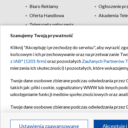
Biuro Reklamy
Ogłoszenie pr
Oferta Handlowa
Akademia Tele
Telegazeta ogłoszenia
Szanujemy Twoją prywatność
Regulamin TVP
Kliknij "Akceptuję i przechodzę do serwisu", aby wyrazić zg
końcowym i ich przechowywanie oraz na przetwarzanie Twoich
z IAB* (1201 firm)
oraz pozostałych
Zaufanych Partnerów T
mierzenia ich skuteczności) i pozostałych, które wskazujemy
Twoje dane osobowe zbierane podczas odwiedzania przez 
takich jak: pliki cookie, sygnalizatory WWW lub innych pod
udostępnianie funkcji mediów społecznościowych oraz anali
Twoje dane osobowe zbierane podczas odwiedzania przez 
plików cookie, informacje o Twoich wyszukiwaniach w serwi
Partnerów TVP
dla realizacji następujących celów i funkc
Ustawienia zaawansowane
Akceptuję i
reklam, tworzenia profilu spersonalizowanych reklam, tworz