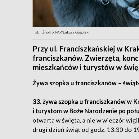
Fot.
Źródło: PAP/Łukasz Gągulski
Przy ul. Franciszkańskiej w Kr
franciszkanów. Zwierzęta, konce
mieszkańców i turystów w świę
Żywa szopka u franciszkanów – świąt
33. żywa szopka u franciszkanów w 
i turystom w Boże Narodzenie po poł
otwarta w święta, a nie w wieczór wigi
drugi dzień świąt od godz. 13:30 do 1