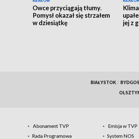
KRAKÓW
KRAKÓ
Owce przyciągają tłumy.
Klima
Pomysł okazał się strzałem
upałe
w dziesiątkę
jej z
BIAŁYSTOK
/
BYDGO
OLSZTY
Abonament TVP
Emisja w TVP
Rada Programowa
System NOS