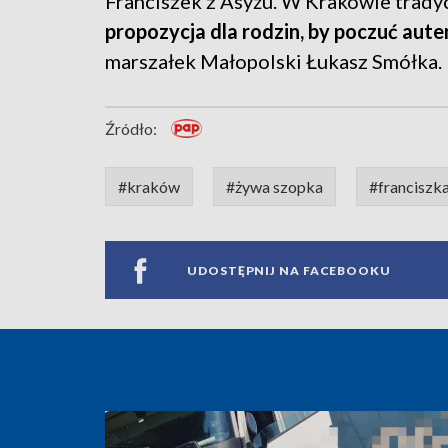
Franciszek z Asyżu. W Krakowie tradyc
propozycja dla rodzin, by poczuć aut
marszałek Małopolski Łukasz Smółka.
Źródło:
#kraków
#żywa szopka
#franciszk
UDOSTĘPNIJ NA FACEBOOKU