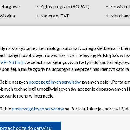
zetargowe
Zgłoś program (ROPAT)
Serwis fo
wizyjna
Kariera w TVP
Merchandi
Polityka prywatności
Moje zgody
Pomoc
Biuro re
ody na korzystanie z technologii automatycznego śledzenia i zbie
 danych osobowych przez nas, czyli Telewizję Polską S.A. w likw
VP (93 firm)
, w celach marketingowych (w tym do zautomatyzow
 poniżej, a także zgody na udostępnianie przez nas identyfikator
Ciebie naszych
poszczególnych serwisów
zwanych dalej „Portalem
obnych technologii umożliwiających świadczenie dopasowanych i be
zowanie ruchu w Internecie.
Ciebie
poszczególnych serwisów
na Portalu, takie jak adresy IP, 
sach Portalu czy historia odwiedzin będą przetwarzane przez TV
ji: przechowywania informacji na urządzeniu lub dostęp do nich,
©2026 Telewizja Polska S.A. w likwidacji
 przechodzę do serwisu
enia profilu spersonalizowanych treści, wyboru spersonalizowany