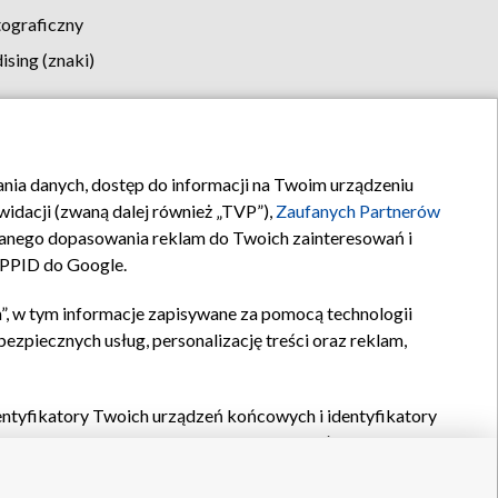
tograficzny
sing (znaki)
klamy
Kontakt
rania danych, dostęp do informacji na Twoim urządzeniu
idacji (zwaną dalej również „TVP”),
Zaufanych Partnerów
anego dopasowania reklam do Twoich zainteresowań i
a PPID do Google.
”, w tym informacje zapisywane za pomocą technologii
zpiecznych usług, personalizację treści oraz reklam,
identyfikatory Twoich urządzeń końcowych i identyfikatory
P,
Zaufanych Partnerów z IAB
oraz pozostałych
Zaufanych
 wyboru podstawowych reklam, wyboru spersonalizowanych
ch treści, pomiaru wydajności reklam, pomiaru wydajności