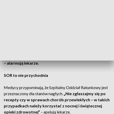
pokarmowe czy złamania – z takimi dolegliwościami
najczęściej zgłaszali się pacjenci w czasie świąt.
Średnio
na dyżurze przyjmowano 80 osób na dobę, nieco mniej niż w
poprzednich latach.
Niepokojący trend – problemy psychiczne
Coraz więcej pacjentów trafia na SOR z powodu zaostrzenia
chorób przewlekłych, takich jak depresja, czy nadużywania
leków.
Święta sprzyjają pogorszeniu stanu psychicznego
– alarmują lekarze.
SOR to nie przychodnia
Medycy przypominają, że Szpitalny Oddział Ratunkowy jest
przeznaczony dla stanów nagłych.
„Nie zgłaszajmy się po
recepty czy w sprawach chorób przewlekłych – w takich
przypadkach należy korzystać z nocnej i świątecznej
opieki zdrowotnej”
– apelują lekarze.