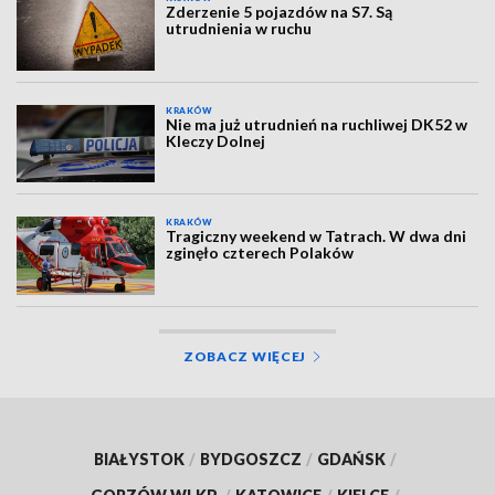
Zderzenie 5 pojazdów na S7. Są
utrudnienia w ruchu
KRAKÓW
Nie ma już utrudnień na ruchliwej DK52 w
Kleczy Dolnej
KRAKÓW
Tragiczny weekend w Tatrach. W dwa dni
zginęło czterech Polaków
ZOBACZ WIĘCEJ
BIAŁYSTOK
/
BYDGOSZCZ
/
GDAŃSK
/