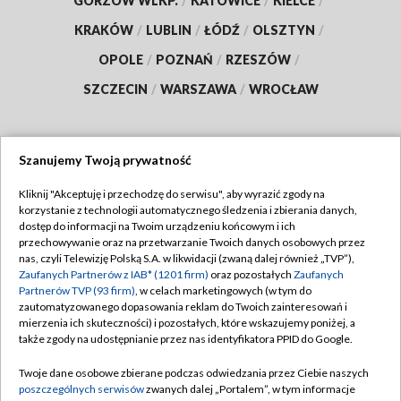
GORZÓW WLKP.
/
KATOWICE
/
KIELCE
/
KRAKÓW
/
LUBLIN
/
ŁÓDŹ
/
OLSZTYN
/
OPOLE
/
POZNAŃ
/
RZESZÓW
/
SZCZECIN
/
WARSZAWA
/
WROCŁAW
Szanujemy Twoją prywatność
Dołącz do nas:
Kliknij "Akceptuję i przechodzę do serwisu", aby wyrazić zgody na
korzystanie z technologii automatycznego śledzenia i zbierania danych,
TVP
dostęp do informacji na Twoim urządzeniu końcowym i ich
Abonament TVP
przechowywanie oraz na przetwarzanie Twoich danych osobowych przez
Regulamin TVP
nas, czyli Telewizję Polską S.A. w likwidacji (zwaną dalej również „TVP”),
Emisja w TVP
Polityka prywatności
Zaufanych Partnerów z IAB* (1201 firm)
oraz pozostałych
Zaufanych
Partnerów TVP (93 firm)
, w celach marketingowych (w tym do
Centrum informacji TVP
Moje zgody
zautomatyzowanego dopasowania reklam do Twoich zainteresowań i
mierzenia ich skuteczności) i pozostałych, które wskazujemy poniżej, a
Naziemna Telewizja Cyfrowa
Pomoc
także zgody na udostępnianie przez nas identyfikatora PPID do Google.
Sklep TVP
Biuro reklamy
Twoje dane osobowe zbierane podczas odwiedzania przez Ciebie naszych
Rada Programowa
Kontakt
poszczególnych serwisów
zwanych dalej „Portalem”, w tym informacje