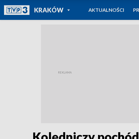
POWRÓT DO
KRAKÓW
AKTUALNOŚCI
P
TVP REGIONY
Kolędniczy pochód