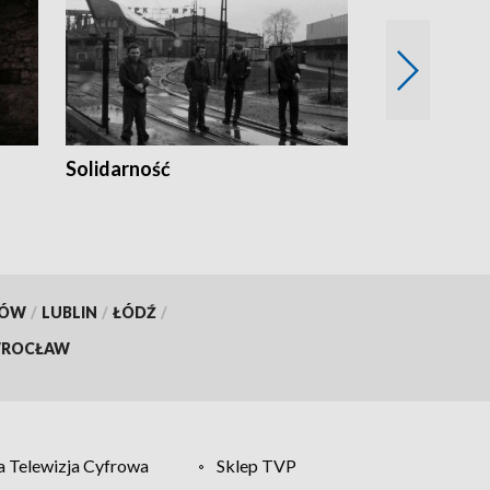
Solidarność
Trudne lata
KÓW
/
LUBLIN
/
ŁÓDŹ
/
ROCŁAW
 Telewizja Cyfrowa
Sklep TVP