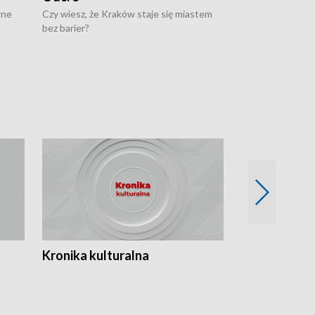
wne
Czy wiesz, że Kraków staje się miastem
Czy wiesz, że Kr
bez barier?
poprawia jakość 
Kronika kulturalna
Kronika Tydz