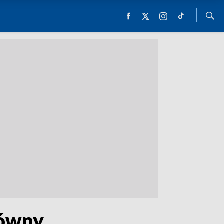
łówny