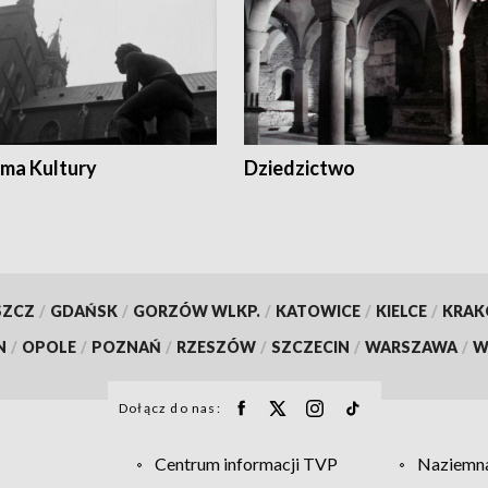
ma Kultury
Dziedzictwo
SZCZ
/
GDAŃSK
/
GORZÓW WLKP.
/
KATOWICE
/
KIELCE
/
KRA
N
/
OPOLE
/
POZNAŃ
/
RZESZÓW
/
SZCZECIN
/
WARSZAWA
/
W
Dołącz do nas:
Centrum informacji TVP
Naziemna