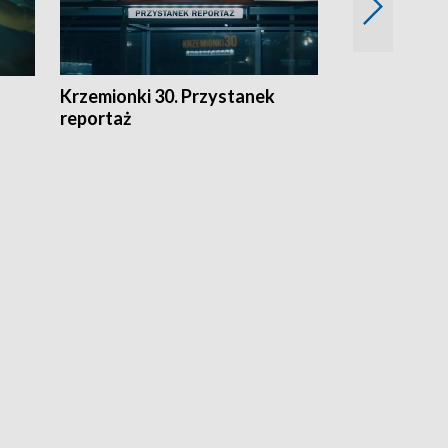
Krzemionki 30. Przystanek
Kraków - jak
reportaż