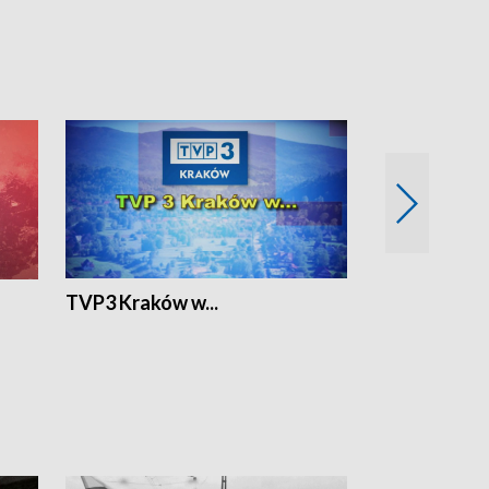
TVP3 Kraków w...
Ślizg