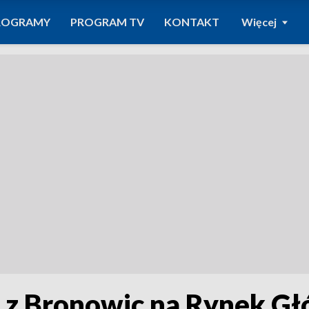
ROGRAMY
PROGRAM TV
KONTAKT
Więcej
 z Bronowic na Rynek G