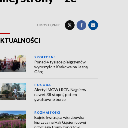
UDOSTĘPNIJ:
KTUALNOŚCI
SPOŁECZNE
Ponad 4 tysiące pielgrzymów
wyruszyło z Krakowa na Jasną
Górę
POGODA
Alerty IMGW i RCB. Najpierw
nawet 38 stopni, potem
gwałtowne burze
ROZMAITOŚCI
Bujnie kwitnąca wierzbówka
kiprzyca na Hali Gąsienicowej
przyciąga tłumy turystów