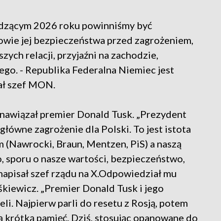
dzącym 2026 roku powinniśmy być
owie jej bezpieczeństwa przed zagrożeniem,
zych relacji, przyjaźni na zachodzie,
ego. - Republika Federalna Niemiec jest
ał szef MON.
nawiązał premier Donald Tusk. „Prezydent
ówne zagrożenie dla Polski. To jest istota
 (Nawrocki, Braun, Mentzen, PiS) a naszą
, sporu o nasze wartości, bezpieczeństwo,
apisał szef rządu na X.Odpowiedział mu
kiewicz. „Premier Donald Tusk i jego
li. Najpierw parli do resetu z Rosją, potem
ają krótką pamięć. Dziś, stosując opanowane do