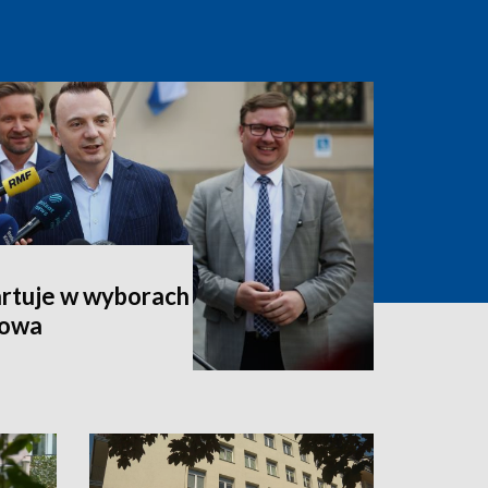
artuje w wyborach
kowa