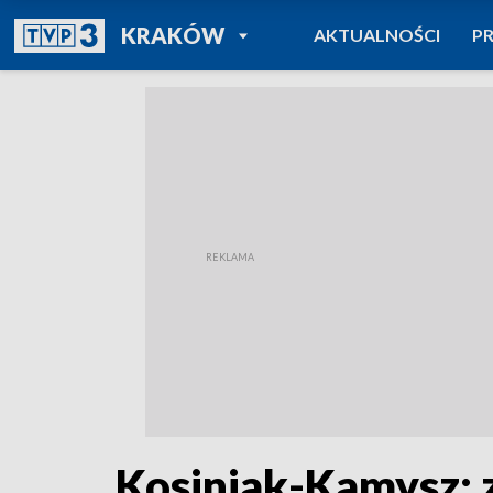
POWRÓT DO
KRAKÓW
AKTUALNOŚCI
P
TVP REGIONY
Kosiniak-Kamysz: za