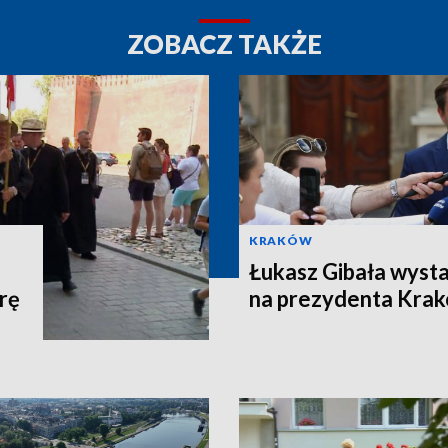
ZOBACZ TAKŻE
KRAKÓW
Łukasz Gibała wyst
rę
na prezydenta Kra