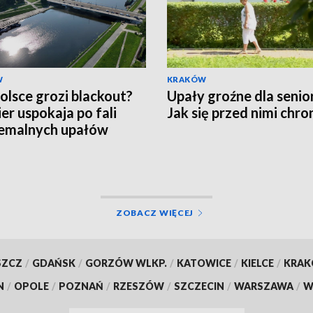
W
KRAKÓW
olsce grozi blackout?
Upały groźne dla senio
er uspokaja po fali
Jak się przed nimi chro
emalnych upałów
ZOBACZ WIĘCEJ
SZCZ
/
GDAŃSK
/
GORZÓW WLKP.
/
KATOWICE
/
KIELCE
/
KRA
N
/
OPOLE
/
POZNAŃ
/
RZESZÓW
/
SZCZECIN
/
WARSZAWA
/
W