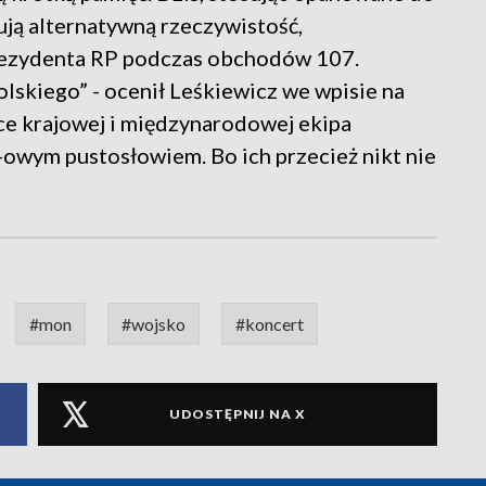
ują alternatywną rzeczywistość,
rezydenta RP podczas obchodów 107.
skiego” - ocenił Leśkiewicz we wpisie na
ce krajowej i międzynarodowej ekipa
owym pustosłowiem. Bo ich przecież nikt nie
#mon
#wojsko
#koncert
UDOSTĘPNIJ NA X