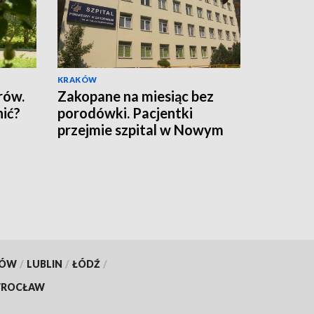
KRAKÓW
rów.
Zakopane na miesiąc bez
nić?
porodówki. Pacjentki
przejmie szpital w Nowym
Targu
KÓW
/
LUBLIN
/
ŁÓDŹ
/
ROCŁAW