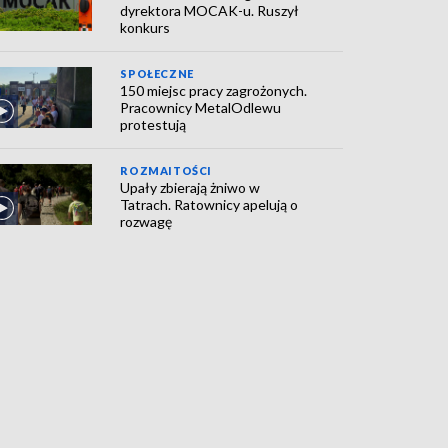
dyrektora MOCAK-u. Ruszył
konkurs
SPOŁECZNE
150 miejsc pracy zagrożonych.
Pracownicy MetalOdlewu
protestują
ROZMAITOŚCI
Upały zbierają żniwo w
Tatrach. Ratownicy apelują o
rozwagę