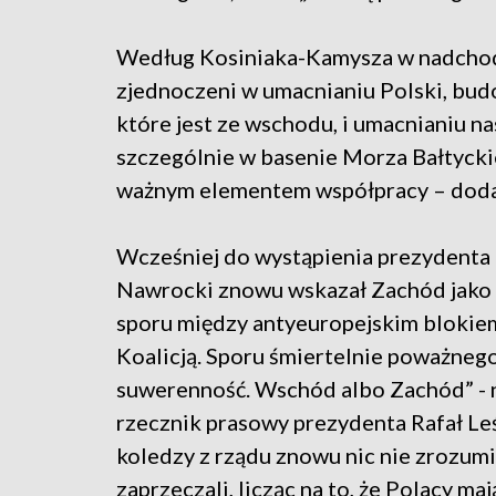
Według Kosiniaka-Kamysza w nadcho
zjednoczeni w umacnianiu Polski, bud
które jest ze wschodu, i umacnianiu nas
szczególnie w basenie Morza Bałtycki
ważnym elementem współpracy – dod
Wcześniej do wystąpienia prezydenta 
Nawrocki znowu wskazał Zachód jako gł
sporu między antyeuropejskim blokiem
Koalicją. Sporu śmiertelnie poważnego
suwerenność. Wschód albo Zachód” - n
rzecznik prasowy prezydenta Rafał Leś
koledzy z rządu znowu nic nie zrozumie
zaprzeczali, licząc na to, że Polacy m