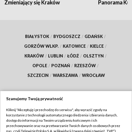
Zmieniający się Kraków
Panorama Kul
BIAŁYSTOK
/
BYDGOSZCZ
/
GDAŃSK
/
GORZÓW WLKP.
/
KATOWICE
/
KIELCE
/
KRAKÓW
/
LUBLIN
/
ŁÓDŹ
/
OLSZTYN
/
OPOLE
/
POZNAŃ
/
RZESZÓW
/
SZCZECIN
/
WARSZAWA
/
WROCŁAW
Szanujemy Twoją prywatność
Dołącz do nas:
Kliknij "Akceptuję i przechodzę do serwisu", aby wyrazić zgody na
korzystanie z technologii automatycznego śledzenia i zbierania danych,
TVP
dostęp do informacji na Twoim urządzeniu końcowym i ich
Abonament TVP
przechowywanie oraz na przetwarzanie Twoich danych osobowych przez
Regulamin TVP
nas, czyli Telewizję Polską S.A. w likwidacji (zwaną dalej również „TVP”),