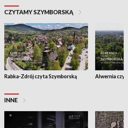
CZYTAMY SZYMBORSKĄ
Rabka-Zdrój czyta Szymborską
Alwernia czy
INNE