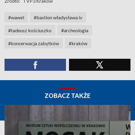
Źródło:
TVP3 Kraków
#wawel
#bastion władysława iv
#tadeusz kościuszko
#archeologia
#konserwacja zabytków
#kraków
ZOBACZ TAKŻE