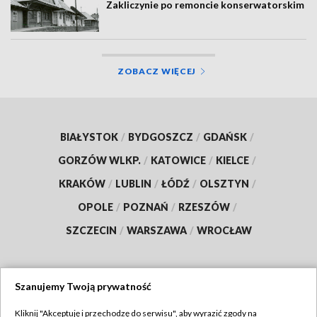
Zakliczynie po remoncie konserwatorskim
ZOBACZ WIĘCEJ
BIAŁYSTOK
/
BYDGOSZCZ
/
GDAŃSK
/
GORZÓW WLKP.
/
KATOWICE
/
KIELCE
/
KRAKÓW
/
LUBLIN
/
ŁÓDŹ
/
OLSZTYN
/
OPOLE
/
POZNAŃ
/
RZESZÓW
/
SZCZECIN
/
WARSZAWA
/
WROCŁAW
Szanujemy Twoją prywatność
Dołącz do nas:
Kliknij "Akceptuję i przechodzę do serwisu", aby wyrazić zgody na