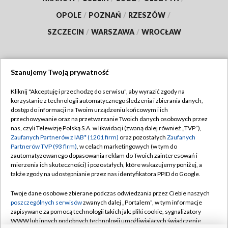
OPOLE
/
POZNAŃ
/
RZESZÓW
/
SZCZECIN
/
WARSZAWA
/
WROCŁAW
Szanujemy Twoją prywatność
Dołącz do nas:
Kliknij "Akceptuję i przechodzę do serwisu", aby wyrazić zgody na
korzystanie z technologii automatycznego śledzenia i zbierania danych,
TVP
dostęp do informacji na Twoim urządzeniu końcowym i ich
Abonament TVP
przechowywanie oraz na przetwarzanie Twoich danych osobowych przez
Regulamin TVP
nas, czyli Telewizję Polską S.A. w likwidacji (zwaną dalej również „TVP”),
Emisja w TVP
Polityka prywatności
Zaufanych Partnerów z IAB* (1201 firm)
oraz pozostałych
Zaufanych
Partnerów TVP (93 firm)
, w celach marketingowych (w tym do
Centrum informacji TVP
Moje zgody
zautomatyzowanego dopasowania reklam do Twoich zainteresowań i
mierzenia ich skuteczności) i pozostałych, które wskazujemy poniżej, a
Naziemna Telewizja Cyfrowa
Pomoc
także zgody na udostępnianie przez nas identyfikatora PPID do Google.
Sklep TVP
Biuro reklamy
Twoje dane osobowe zbierane podczas odwiedzania przez Ciebie naszych
Rada Programowa
Kontakt
poszczególnych serwisów
zwanych dalej „Portalem”, w tym informacje
zapisywane za pomocą technologii takich jak: pliki cookie, sygnalizatory
System NOS
WWW lub innych podobnych technologii umożliwiających świadczenie