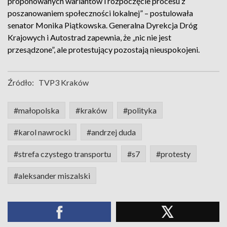
proponowanych wariantów i rozpoczęcie procesu z
poszanowaniem społeczności lokalnej” – postulowała
senator Monika Piątkowska. Generalna Dyrekcja Dróg
Krajowych i Autostrad zapewnia, że „nic nie jest
przesądzone”, ale protestujący pozostają nieuspokojeni.
Źródło:
TVP3 Kraków
#małopolska
#kraków
#polityka
#karol nawrocki
#andrzej duda
#strefa czystego transportu
#s7
#protesty
#aleksander miszalski