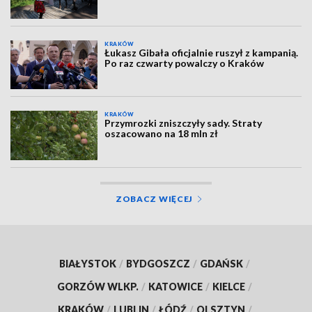
KRAKÓW
Łukasz Gibała oficjalnie ruszył z kampanią.
Po raz czwarty powalczy o Kraków
KRAKÓW
Przymrozki zniszczyły sady. Straty
oszacowano na 18 mln zł
ZOBACZ WIĘCEJ
BIAŁYSTOK
/
BYDGOSZCZ
/
GDAŃSK
/
GORZÓW WLKP.
/
KATOWICE
/
KIELCE
/
KRAKÓW
/
LUBLIN
/
ŁÓDŹ
/
OLSZTYN
/