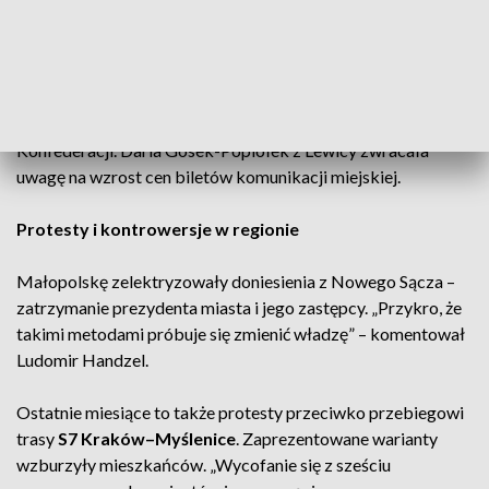
się głosy o możliwym referendum w sprawie prezydenta.
Kontrowersje budzi wprowadzenie
strefy czystego
transportu
, która zacznie obowiązywać 1 stycznia. „Strefa
czystego absurdu” – komentował Jakub Stachaczyk z
Konfederacji. Daria Gosek-Popiołek z Lewicy zwracała
uwagę na wzrost cen biletów komunikacji miejskiej.
Protesty i kontrowersje w regionie
Małopolskę zelektryzowały doniesienia z Nowego Sącza –
zatrzymanie prezydenta miasta i jego zastępcy. „Przykro, że
takimi metodami próbuje się zmienić władzę” – komentował
Ludomir Handzel.
Ostatnie miesiące to także protesty przeciwko przebiegowi
trasy
S7 Kraków–Myślenice
. Zaprezentowane warianty
wzburzyły mieszkańców. „Wycofanie się z sześciu