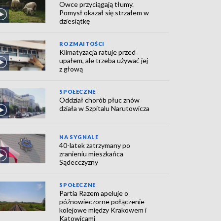
Owce przyciągają tłumy.
Pomysł okazał się strzałem w
dziesiątkę
ROZMAITOŚCI
Klimatyzacja ratuje przed
upałem, ale trzeba używać jej
z głową
SPOŁECZNE
Oddział chorób płuc znów
działa w Szpitalu Narutowicza
NA SYGNALE
40-latek zatrzymany po
zranieniu mieszkańca
Sądecczyzny
SPOŁECZNE
Partia Razem apeluje o
późnowieczorne połączenie
kolejowe między Krakowem i
Katowicami