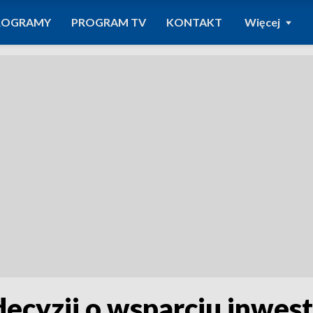
ROGRAMY
PROGRAM TV
KONTAKT
Więcej
ecyzji o wsparciu inwest