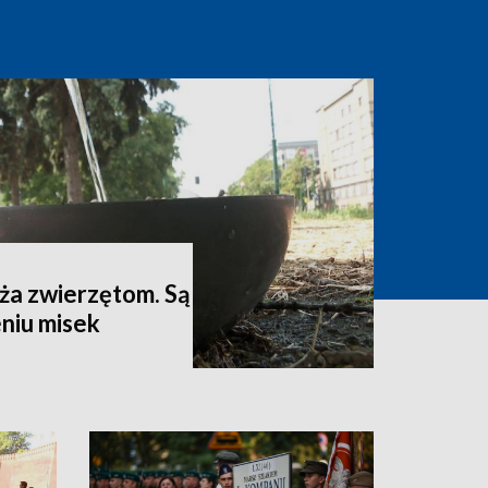
aża zwierzętom. Są
eniu misek