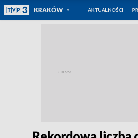
POWRÓT DO
KRAKÓW
AKTUALNOŚCI
P
TVP REGIONY
Rekordowa liczba d