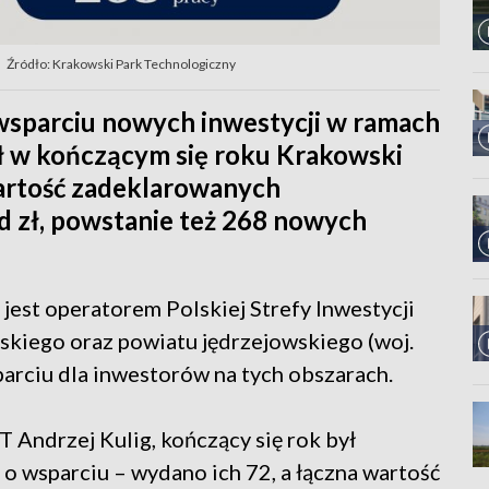
Źródło: Krakowski Park Technologiczny
 wsparciu nowych inwestycji w ramach
ał w kończącym się roku Krakowski
artość zadeklarowanych
d zł, powstanie też 268 nowych
est operatorem Polskiej Strefy Inwestycji
skiego oraz powiatu jędrzejowskiego (woj.
parciu dla inwestorów na tych obszarach.
Andrzej Kulig, kończący się rok był
 o wsparciu – wydano ich 72, a łączna wartość