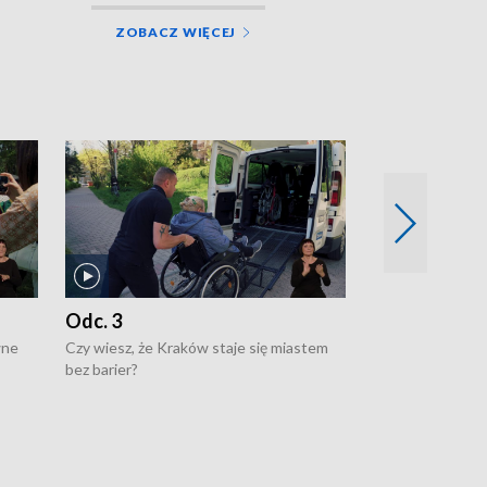
ZOBACZ WIĘCEJ
Odc. 3
Odc. 2
wne
Czy wiesz, że Kraków staje się miastem
Czy wiesz, że Kr
bez barier?
poprawia jakość 