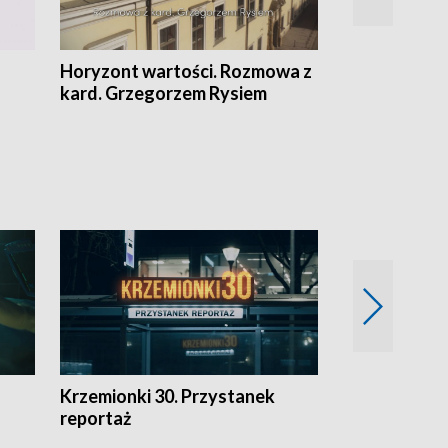
Horyzont wartości. Rozmowa z
Kulturalnie 
kard. Grzegorzem Rysiem
Krzemionki 30. Przystanek
Kraków - jak
reportaż