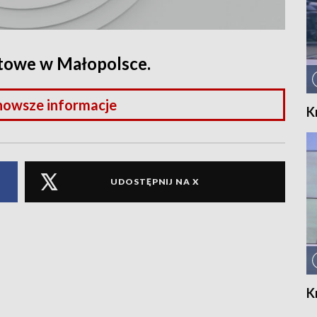
rtowe w Małopolsce.
nowsze informacje
K
UDOSTĘPNIJ NA X
K