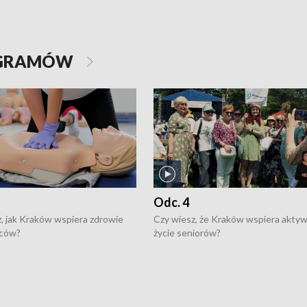
OGRAMÓW
Odc. 4
, jak Kraków wspiera zdrowie
Czy wiesz, że Kraków wspiera akty
ców?
życie seniorów?