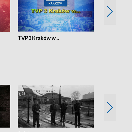
TVP3 Kraków w...
Ślizg