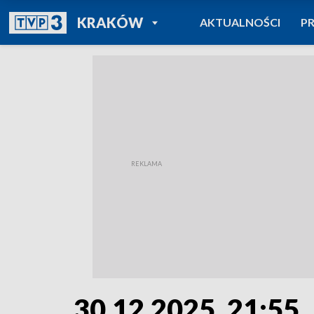
POWRÓT DO
KRAKÓW
AKTUALNOŚCI
P
TVP REGIONY
30.12.2025, 21:55