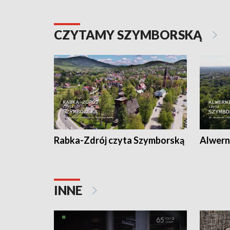
CZYTAMY SZYMBORSKĄ
Rabka-Zdrój czyta Szymborską
Alwern
INNE