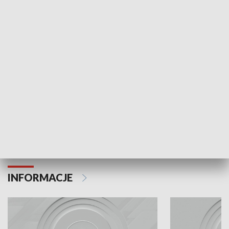
Odc. 6
Odc. 5
Czy wiesz, że Kraków inwestuje w edukację i
Czy wiesz, jak Kr
rozwój młodych?
mieszkańców?
INFORMACJE