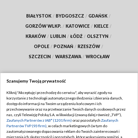
BIAŁYSTOK
/
BYDGOSZCZ
/
GDAŃSK
/
GORZÓW WLKP.
/
KATOWICE
/
KIELCE
/
KRAKÓW
/
LUBLIN
/
ŁÓDŹ
/
OLSZTYN
/
OPOLE
/
POZNAŃ
/
RZESZÓW
/
SZCZECIN
/
WARSZAWA
/
WROCŁAW
Szanujemy Twoją prywatność
Dołącz do nas:
Kliknij "Akceptuję i przechodzę do serwisu", aby wyrazić zgody na
korzystanie z technologii automatycznego śledzenia i zbierania danych,
TVP
dostęp do informacji na Twoim urządzeniu końcowym i ich
Abonament TVP
przechowywanie oraz na przetwarzanie Twoich danych osobowych przez
Regulamin TVP
nas, czyli Telewizję Polską S.A. w likwidacji (zwaną dalej również „TVP”),
Emisja w TVP
Zaufanych Partnerów z IAB* (1201 firm)
oraz pozostałych
Zaufanych
Polityka prywatności
Partnerów TVP (93 firm)
, w celach marketingowych (w tym do
Centrum informacji TVP
Moje zgody
zautomatyzowanego dopasowania reklam do Twoich zainteresowań i
mierzenia ich skuteczności) i pozostałych, które wskazujemy poniżej, a