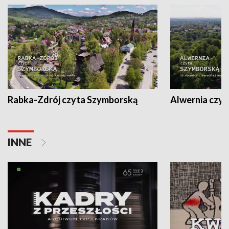
Rabka-Zdrój czyta Szymborską
Alwernia czy
INNE