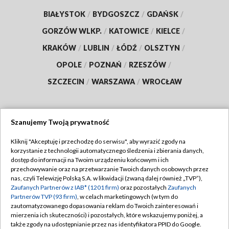
BIAŁYSTOK
/
BYDGOSZCZ
/
GDAŃSK
/
GORZÓW WLKP.
/
KATOWICE
/
KIELCE
/
KRAKÓW
/
LUBLIN
/
ŁÓDŹ
/
OLSZTYN
/
OPOLE
/
POZNAŃ
/
RZESZÓW
/
SZCZECIN
/
WARSZAWA
/
WROCŁAW
Szanujemy Twoją prywatność
Dołącz do nas:
Kliknij "Akceptuję i przechodzę do serwisu", aby wyrazić zgody na
korzystanie z technologii automatycznego śledzenia i zbierania danych,
TVP
dostęp do informacji na Twoim urządzeniu końcowym i ich
Abonament TVP
przechowywanie oraz na przetwarzanie Twoich danych osobowych przez
Regulamin TVP
nas, czyli Telewizję Polską S.A. w likwidacji (zwaną dalej również „TVP”),
Emisja w TVP
Zaufanych Partnerów z IAB* (1201 firm)
oraz pozostałych
Zaufanych
Polityka prywatności
Partnerów TVP (93 firm)
, w celach marketingowych (w tym do
Centrum informacji TVP
Moje zgody
zautomatyzowanego dopasowania reklam do Twoich zainteresowań i
mierzenia ich skuteczności) i pozostałych, które wskazujemy poniżej, a
Naziemna Telewizja Cyfrowa
Pomoc
także zgody na udostępnianie przez nas identyfikatora PPID do Google.