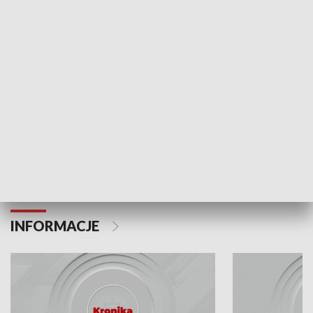
Odc. 6
Odc. 5
Czy wiesz, że Kraków inwestuje w edukację i
Czy wiesz, jak Kr
rozwój młodych?
mieszkańców?
INFORMACJE