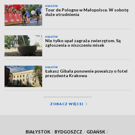
KRAKÓW
Tour de Pologne w Małopolsce. W sobotę
duże utrudnienia
KRAKÓW
Nie tylko upał zagraża zwierzętom. Są
zgłoszenia o niszczeniu misek
KRAKÓW
Łukasz Gibała ponownie powalczy o fotel
prezydenta Krakowa
ZOBACZ WIĘCEJ
BIAŁYSTOK
/
BYDGOSZCZ
/
GDAŃSK
/