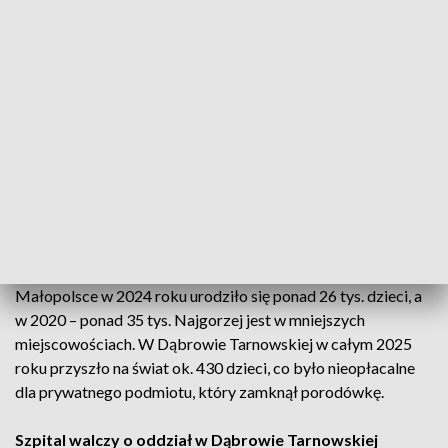
urodził się
Nikodem – pierwszy małopolanin w tym roku
.
Chłopiec otrzymał prezenty od miasta i szpitala. Pięć minut
później w Krakowie przyszła na świat
Łucja – pierwsza
krakowianka
, ważąca 2900 gramów i mierząca 48 cm.
Szpitale przygotowały wyprawki dla mam.
Spadek liczby urodzeń i zamykanie porodówek
W szpitalu im. Żeromskiego w Krakowie w 2025 roku
urodziło się
1487 dzieci
, o 12 mniej niż rok wcześniej. „To
niewielki spadek, ale w skali regionu widać niż
demograficzny” – mówi oddziałowa Urszula Grzesiak. W
Małopolsce w 2024 roku urodziło się ponad 26 tys. dzieci, a
w 2020 – ponad 35 tys. Najgorzej jest w mniejszych
miejscowościach. W Dąbrowie Tarnowskiej w całym 2025
roku przyszło na świat ok. 430 dzieci, co było nieopłacalne
dla prywatnego podmiotu, który zamknął porodówkę.
Szpital walczy o oddział w Dąbrowie Tarnowskiej