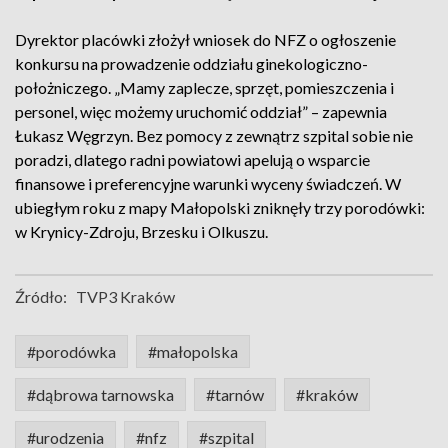
Dyrektor placówki złożył wniosek do NFZ o ogłoszenie
konkursu na prowadzenie oddziału ginekologiczno-
położniczego. „Mamy zaplecze, sprzęt, pomieszczenia i
personel, więc możemy uruchomić oddział” – zapewnia
Łukasz Węgrzyn. Bez pomocy z zewnątrz szpital sobie nie
poradzi, dlatego radni powiatowi apelują o wsparcie
finansowe i preferencyjne warunki wyceny świadczeń. W
ubiegłym roku z mapy Małopolski zniknęły trzy porodówki:
w Krynicy-Zdroju, Brzesku i Olkuszu.
Źródło:
TVP3 Kraków
#porodówka
#małopolska
#dąbrowa tarnowska
#tarnów
#kraków
#urodzenia
#nfz
#szpital