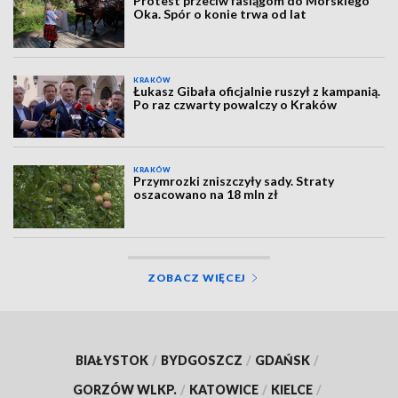
Protest przeciw fasiągom do Morskiego
Oka. Spór o konie trwa od lat
KRAKÓW
Łukasz Gibała oficjalnie ruszył z kampanią.
Po raz czwarty powalczy o Kraków
KRAKÓW
Przymrozki zniszczyły sady. Straty
oszacowano na 18 mln zł
ZOBACZ WIĘCEJ
BIAŁYSTOK
/
BYDGOSZCZ
/
GDAŃSK
/
GORZÓW WLKP.
/
KATOWICE
/
KIELCE
/