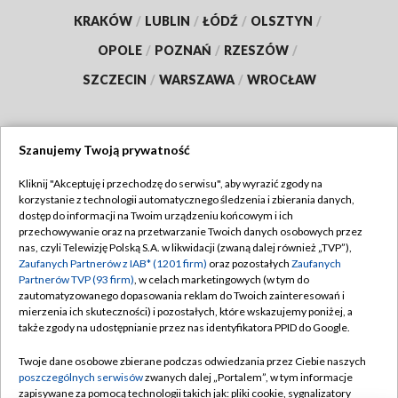
KRAKÓW
/
LUBLIN
/
ŁÓDŹ
/
OLSZTYN
/
OPOLE
/
POZNAŃ
/
RZESZÓW
/
SZCZECIN
/
WARSZAWA
/
WROCŁAW
Szanujemy Twoją prywatność
Dołącz do nas:
Kliknij "Akceptuję i przechodzę do serwisu", aby wyrazić zgody na
korzystanie z technologii automatycznego śledzenia i zbierania danych,
TVP
dostęp do informacji na Twoim urządzeniu końcowym i ich
Abonament TVP
przechowywanie oraz na przetwarzanie Twoich danych osobowych przez
Regulamin TVP
nas, czyli Telewizję Polską S.A. w likwidacji (zwaną dalej również „TVP”),
Emisja w TVP
Polityka prywatności
Zaufanych Partnerów z IAB* (1201 firm)
oraz pozostałych
Zaufanych
Partnerów TVP (93 firm)
, w celach marketingowych (w tym do
Centrum informacji TVP
Moje zgody
zautomatyzowanego dopasowania reklam do Twoich zainteresowań i
mierzenia ich skuteczności) i pozostałych, które wskazujemy poniżej, a
Naziemna Telewizja Cyfrowa
Pomoc
także zgody na udostępnianie przez nas identyfikatora PPID do Google.
Sklep TVP
Biuro reklamy
Twoje dane osobowe zbierane podczas odwiedzania przez Ciebie naszych
Rada Programowa
Kontakt
poszczególnych serwisów
zwanych dalej „Portalem”, w tym informacje
zapisywane za pomocą technologii takich jak: pliki cookie, sygnalizatory