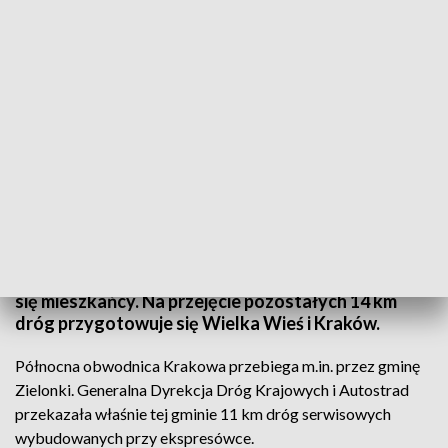
Drogi przy obwodnicy Krakowa
Źródło: TVP3 Kraków
Generalna Dyrekcja Dróg Krajowych i Autostrad
właśnie przekazała 11 km dróg serwisowych przy
północnej obwodnicy Krakowa w gminie Zielonki.
Drogi wykonane są w wysokim standardzie - cieszą
się mieszkańcy. Na przejęcie pozostałych 14 km
dróg przygotowuje się Wielka Wieś i Kraków.
Północna obwodnica Krakowa przebiega m.in. przez gminę
Zielonki. Generalna Dyrekcja Dróg Krajowych i Autostrad
przekazała właśnie tej gminie 11 km dróg serwisowych
wybudowanych przy ekspresówce.