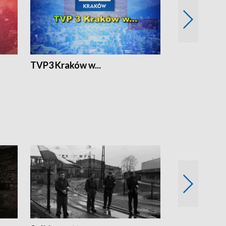
TVP3 Kraków w...
Ślizg