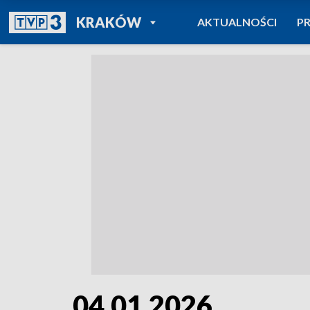
POWRÓT DO
KRAKÓW
AKTUALNOŚCI
P
TVP REGIONY
04.01.2026