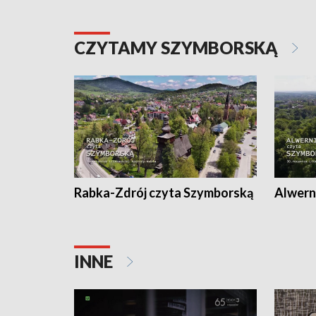
CZYTAMY SZYMBORSKĄ
Rabka-Zdrój czyta Szymborską
Alwern
INNE