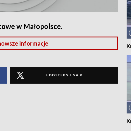
rtowe w Małopolsce.
nowsze informacje
K
UDOSTĘPNIJ NA X
K