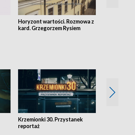
Horyzont wartości. Rozmowa z
Kulturalnie 
kard. Grzegorzem Rysiem
Krzemionki 30. Przystanek
Kraków - jak
reportaż