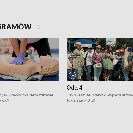
OGRAMÓW
Odc. 4
, jak Kraków wspiera zdrowie
Czy wiesz, że Kraków wspiera akty
ców?
życie seniorów?