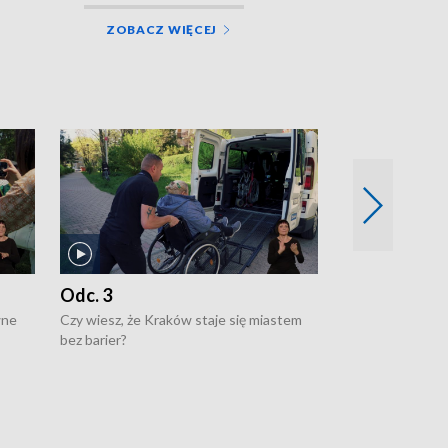
ZOBACZ WIĘCEJ
Odc. 3
Odc. 2
wne
Czy wiesz, że Kraków staje się miastem
Czy wiesz, że Kr
bez barier?
poprawia jakość 