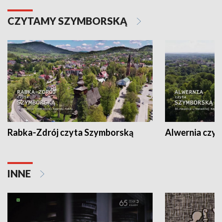
CZYTAMY SZYMBORSKĄ
Rabka-Zdrój czyta Szymborską
Alwernia czy
INNE