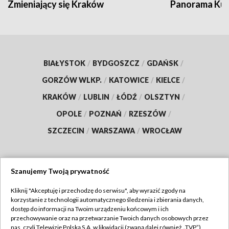
Zmieniający się Kraków
Panorama Kul
BIAŁYSTOK
/
BYDGOSZCZ
/
GDAŃSK
/
GORZÓW WLKP.
/
KATOWICE
/
KIELCE
/
KRAKÓW
/
LUBLIN
/
ŁÓDŹ
/
OLSZTYN
/
OPOLE
/
POZNAŃ
/
RZESZÓW
/
SZCZECIN
/
WARSZAWA
/
WROCŁAW
Szanujemy Twoją prywatność
Dołącz do nas:
Kliknij "Akceptuję i przechodzę do serwisu", aby wyrazić zgody na
korzystanie z technologii automatycznego śledzenia i zbierania danych,
TVP
dostęp do informacji na Twoim urządzeniu końcowym i ich
Abonament TVP
przechowywanie oraz na przetwarzanie Twoich danych osobowych przez
Regulamin TVP
nas, czyli Telewizję Polską S.A. w likwidacji (zwaną dalej również „TVP”),