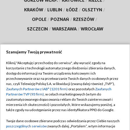
GORZÓW WLKP.
/
KATOWICE
/
KIELCE
/
KRAKÓW
/
LUBLIN
/
ŁÓDŹ
/
OLSZTYN
/
OPOLE
/
POZNAŃ
/
RZESZÓW
/
SZCZECIN
/
WARSZAWA
/
WROCŁAW
Szanujemy Twoją prywatność
Dołącz do nas:
Kliknij "Akceptuję i przechodzę do serwisu", aby wyrazić zgody na
korzystanie z technologii automatycznego śledzenia i zbierania danych,
TVP
dostęp do informacji na Twoim urządzeniu końcowym i ich
Abonament TVP
przechowywanie oraz na przetwarzanie Twoich danych osobowych przez
Regulamin TVP
nas, czyli Telewizję Polską S.A. w likwidacji (zwaną dalej również „TVP”),
Emisja w TVP
Zaufanych Partnerów z IAB* (1201 firm)
oraz pozostałych
Zaufanych
Polityka prywatności
Partnerów TVP (93 firm)
, w celach marketingowych (w tym do
Centrum informacji TVP
Moje zgody
zautomatyzowanego dopasowania reklam do Twoich zainteresowań i
mierzenia ich skuteczności) i pozostałych, które wskazujemy poniżej, a
Naziemna Telewizja Cyfrowa
Pomoc
także zgody na udostępnianie przez nas identyfikatora PPID do Google.
Sklep TVP
Biuro reklamy
Twoje dane osobowe zbierane podczas odwiedzania przez Ciebie naszych
Rada Programowa
poszczególnych serwisów
zwanych dalej „Portalem”, w tym informacje
Kontakt