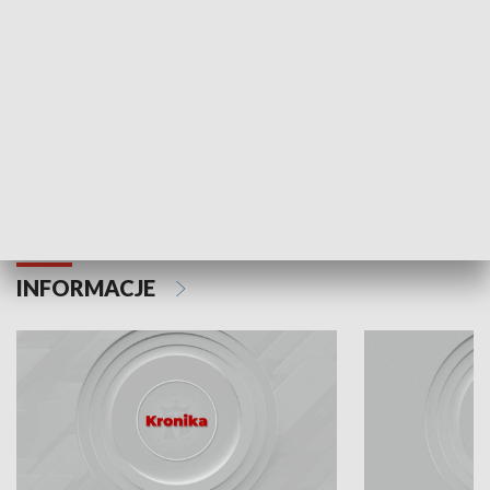
Odc. 6
Odc. 5
Czy wiesz, że Kraków inwestuje w edukację i
Czy wiesz, jak Kr
rozwój młodych?
mieszkańców?
INFORMACJE