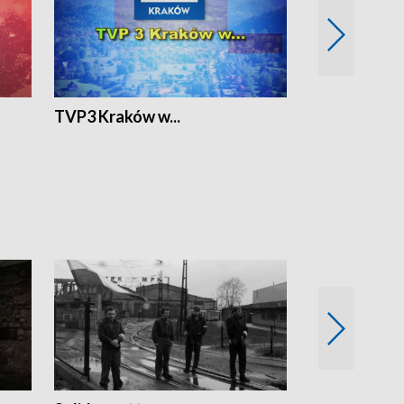
TVP3 Kraków w...
Ślizg