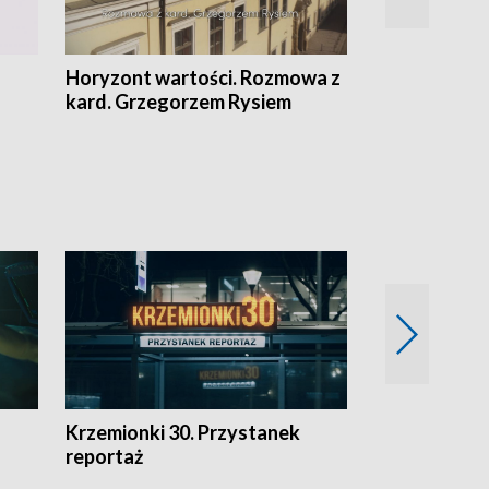
Horyzont wartości. Rozmowa z
Kulturalnie 
kard. Grzegorzem Rysiem
Krzemionki 30. Przystanek
Kraków - jak
reportaż