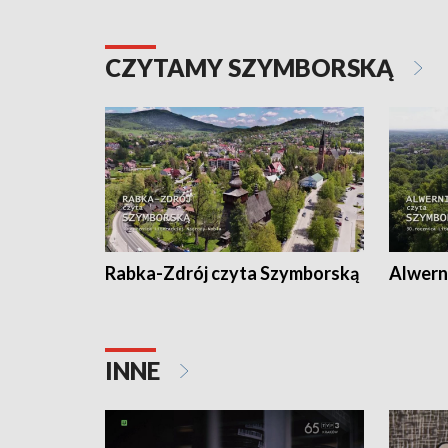
CZYTAMY SZYMBORSKĄ
Rabka-Zdrój czyta Szymborską
Alwern
INNE