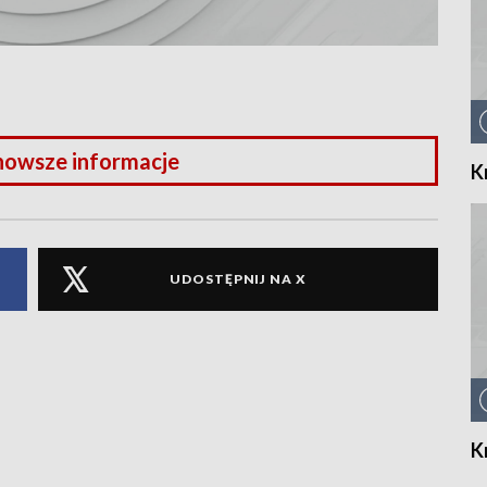
nowsze informacje
K
UDOSTĘPNIJ NA X
K