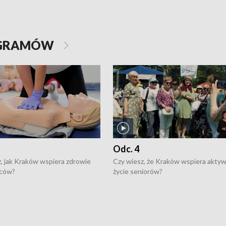
OGRAMÓW
Odc. 4
, jak Kraków wspiera zdrowie
Czy wiesz, że Kraków wspiera akty
ców?
życie seniorów?