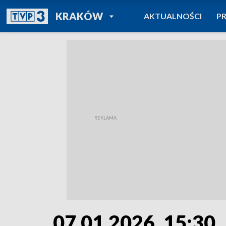
POWRÓT DO
KRAKÓW
AKTUALNOŚCI
P
TVP REGIONY
07.01.2026, 15:30