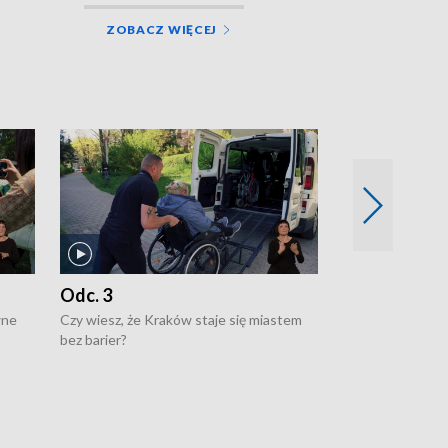
ZOBACZ WIĘCEJ
Odc. 3
Odc. 2
wne
Czy wiesz, że Kraków staje się miastem
Czy wiesz, że Kr
bez barier?
poprawia jakość 