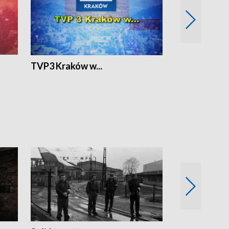
TVP3 Kraków w...
Ślizg