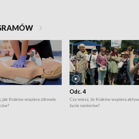
OGRAMÓW
Odc. 4
, jak Kraków wspiera zdrowie
Czy wiesz, że Kraków wspiera akty
ców?
życie seniorów?