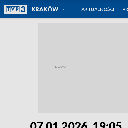
POWRÓT DO
KRAKÓW
AKTUALNOŚCI
P
TVP REGIONY
07.01.2026, 19:05