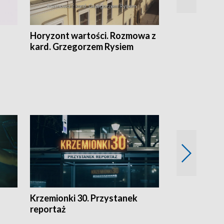
Horyzont wartości. Rozmowa z
Kulturalnie 
kard. Grzegorzem Rysiem
Krzemionki 30. Przystanek
Kraków - jak
reportaż