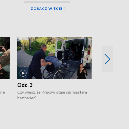
ZOBACZ WIĘCEJ
Odc. 3
Odc. 2
wne
Czy wiesz, że Kraków staje się miastem
Czy wiesz, że Kr
bez barier?
poprawia jakość 