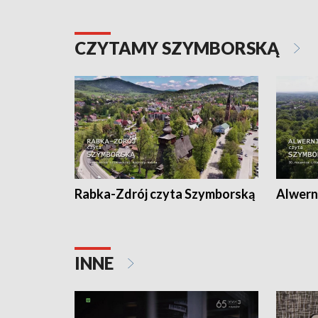
CZYTAMY SZYMBORSKĄ
Rabka-Zdrój czyta Szymborską
Alwern
INNE