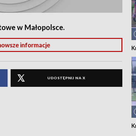
rtowe w Małopolsce.
nowsze informacje
K
UDOSTĘPNIJ NA X
K