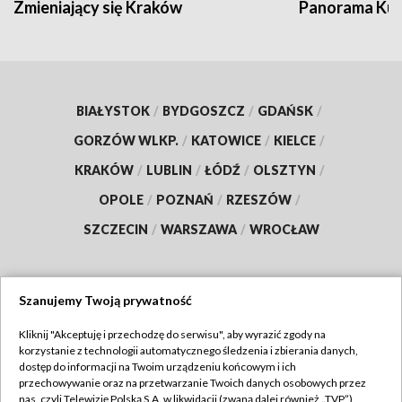
Zmieniający się Kraków
Panorama Kul
BIAŁYSTOK
/
BYDGOSZCZ
/
GDAŃSK
/
GORZÓW WLKP.
/
KATOWICE
/
KIELCE
/
KRAKÓW
/
LUBLIN
/
ŁÓDŹ
/
OLSZTYN
/
OPOLE
/
POZNAŃ
/
RZESZÓW
/
SZCZECIN
/
WARSZAWA
/
WROCŁAW
Szanujemy Twoją prywatność
Dołącz do nas:
Kliknij "Akceptuję i przechodzę do serwisu", aby wyrazić zgody na
korzystanie z technologii automatycznego śledzenia i zbierania danych,
TVP
dostęp do informacji na Twoim urządzeniu końcowym i ich
Abonament TVP
przechowywanie oraz na przetwarzanie Twoich danych osobowych przez
Regulamin TVP
nas, czyli Telewizję Polską S.A. w likwidacji (zwaną dalej również „TVP”),