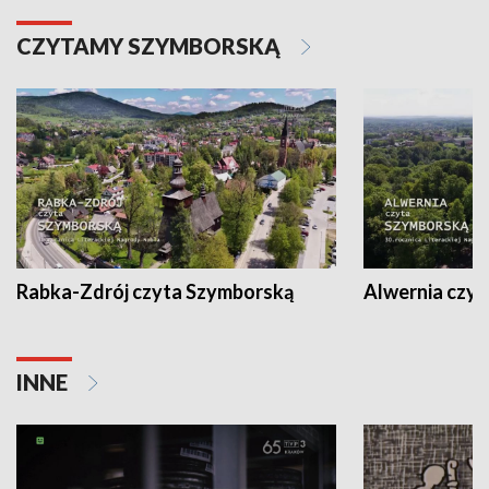
CZYTAMY SZYMBORSKĄ
Rabka-Zdrój czyta Szymborską
Alwernia czy
INNE