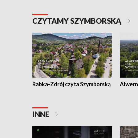
CZYTAMY SZYMBORSKĄ
Rabka-Zdrój czyta Szymborską
Alwern
INNE