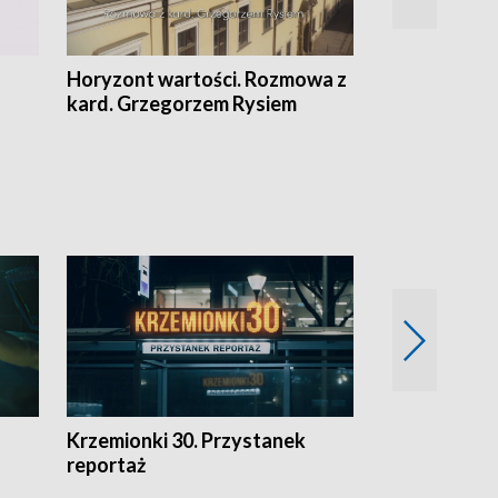
Horyzont wartości. Rozmowa z
Kulturalnie 
kard. Grzegorzem Rysiem
Krzemionki 30. Przystanek
Kraków - jak
reportaż