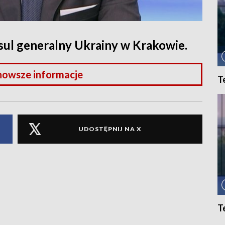
ul generalny Ukrainy w Krakowie.
nowsze informacje
T
UDOSTĘPNIJ NA X
T