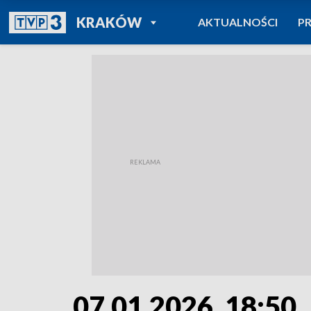
POWRÓT DO
KRAKÓW
AKTUALNOŚCI
P
TVP REGIONY
07.01.2026, 18:50