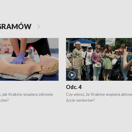
OGRAMÓW
Odc. 4
, jak Kraków wspiera zdrowie
Czy wiesz, że Kraków wspiera akty
ców?
życie seniorów?