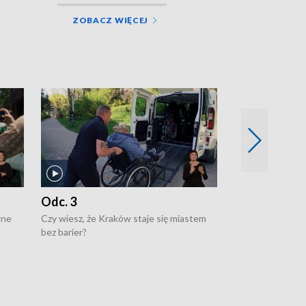
ZOBACZ WIĘCEJ
Odc. 3
Odc. 2
wne
Czy wiesz, że Kraków staje się miastem
Czy wiesz, że Kr
bez barier?
poprawia jakość 