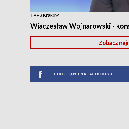
TVP3 Kraków
Wiaczesław Wojnarowski - kons
Zobacz naj
UDOSTĘPNIJ NA FACEBOOKU