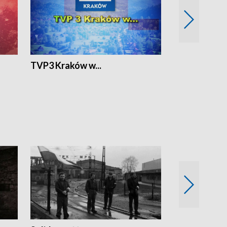
TVP3 Kraków w...
Ślizg