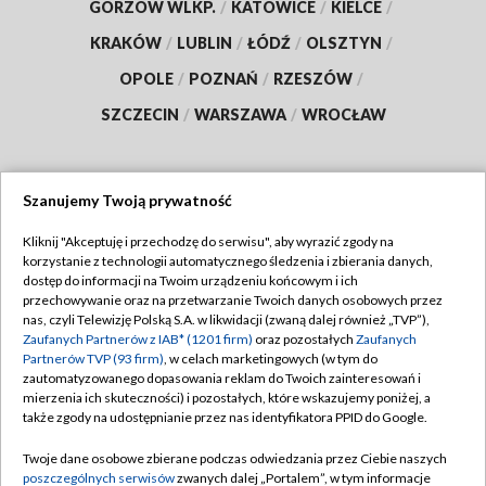
GORZÓW WLKP.
/
KATOWICE
/
KIELCE
/
KRAKÓW
/
LUBLIN
/
ŁÓDŹ
/
OLSZTYN
/
OPOLE
/
POZNAŃ
/
RZESZÓW
/
SZCZECIN
/
WARSZAWA
/
WROCŁAW
Szanujemy Twoją prywatność
Dołącz do nas:
Kliknij "Akceptuję i przechodzę do serwisu", aby wyrazić zgody na
korzystanie z technologii automatycznego śledzenia i zbierania danych,
TVP
dostęp do informacji na Twoim urządzeniu końcowym i ich
Abonament TVP
przechowywanie oraz na przetwarzanie Twoich danych osobowych przez
Regulamin TVP
nas, czyli Telewizję Polską S.A. w likwidacji (zwaną dalej również „TVP”),
Emisja w TVP
Polityka prywatności
Zaufanych Partnerów z IAB* (1201 firm)
oraz pozostałych
Zaufanych
Partnerów TVP (93 firm)
, w celach marketingowych (w tym do
Centrum informacji TVP
Moje zgody
zautomatyzowanego dopasowania reklam do Twoich zainteresowań i
mierzenia ich skuteczności) i pozostałych, które wskazujemy poniżej, a
Naziemna Telewizja Cyfrowa
Pomoc
także zgody na udostępnianie przez nas identyfikatora PPID do Google.
Sklep TVP
Biuro reklamy
Twoje dane osobowe zbierane podczas odwiedzania przez Ciebie naszych
Rada Programowa
Kontakt
poszczególnych serwisów
zwanych dalej „Portalem”, w tym informacje