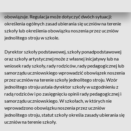
Obecne przepisy Prawa oświatowego pozostawiają do
uregulowania w statucie szkoły kwestię ubioru, który w niej
obowiązuje. Regulacja może dotyczyć dwóch sytuacji:
określenia ogólnych zasad ubierania się uczniów na terenie
szkoły lub określenia obowiązku noszenia przez uczniów
jednolitego stroju w szkole.
Dyrektor szkoły podstawowej, szkoły ponadpodstawowej
oraz szkoły artystycznej może z własnej inicjatywy lub na
wniosek rady szkoły, rady rodziców, rady pedagogicznej lub
samorządu uczniowskiego wprowadzić obowiązek noszenia
przez uczniów na terenie szkoły jednolitego stroju. Wzór
jednolitego stroju ustala dyrektor szkoły w uzgodnieniu z
radą rodziców i po zasięgnięciu opinii rady pedagogicznej i
samorządu uczniowskiego. W szkołach, w których nie
wprowadzono obowiązku noszenia przez uczniów
jednolitego stroju, statut szkoły określa zasady ubierania się
uczniów na terenie szkoły.