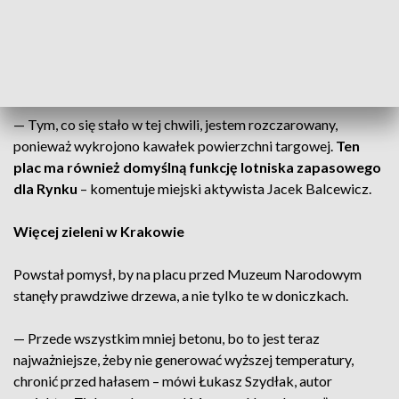
— Ta koncepcja była jednym z wielu pomysłów – mówi
Maciej Piotrkowski z Zarządu Transportu Publicznego. —
Największą zmianą było uspokojenie ruchu i ustawienie
pięciu donic - dodaje.
— Tym, co się stało w tej chwili, jestem rozczarowany,
ponieważ wykrojono kawałek powierzchni targowej.
Ten
plac ma również domyślną funkcję lotniska zapasowego
dla Rynku
– komentuje miejski aktywista Jacek Balcewicz.
Więcej zieleni w Krakowie
Powstał pomysł, by na placu przed Muzeum Narodowym
stanęły prawdziwe drzewa, a nie tylko te w doniczkach.
— Przede wszystkim mniej betonu, bo to jest teraz
najważniejsze, żeby nie generować wyższej temperatury,
chronić przed hałasem – mówi Łukasz Szydłak, autor