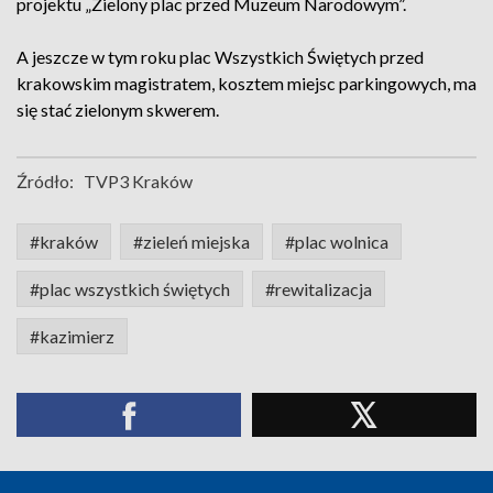
projektu „Zielony plac przed Muzeum Narodowym”.
A jeszcze w tym roku plac Wszystkich Świętych przed
krakowskim magistratem, kosztem miejsc parkingowych, ma
się stać zielonym skwerem.
Źródło:
TVP3 Kraków
#kraków
#zieleń miejska
#plac wolnica
#plac wszystkich świętych
#rewitalizacja
#kazimierz