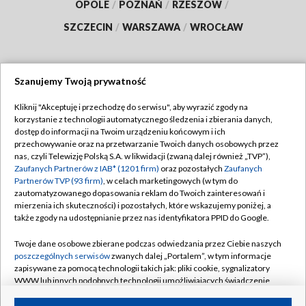
OPOLE
/
POZNAŃ
/
RZESZÓW
/
SZCZECIN
/
WARSZAWA
/
WROCŁAW
Szanujemy Twoją prywatność
Dołącz do nas:
Kliknij "Akceptuję i przechodzę do serwisu", aby wyrazić zgody na
korzystanie z technologii automatycznego śledzenia i zbierania danych,
TVP
dostęp do informacji na Twoim urządzeniu końcowym i ich
Abonament TVP
przechowywanie oraz na przetwarzanie Twoich danych osobowych przez
Regulamin TVP
nas, czyli Telewizję Polską S.A. w likwidacji (zwaną dalej również „TVP”),
Emisja w TVP
Polityka prywatności
Zaufanych Partnerów z IAB* (1201 firm)
oraz pozostałych
Zaufanych
Partnerów TVP (93 firm)
, w celach marketingowych (w tym do
Centrum informacji TVP
Moje zgody
zautomatyzowanego dopasowania reklam do Twoich zainteresowań i
mierzenia ich skuteczności) i pozostałych, które wskazujemy poniżej, a
Naziemna Telewizja Cyfrowa
Pomoc
także zgody na udostępnianie przez nas identyfikatora PPID do Google.
Sklep TVP
Biuro reklamy
Twoje dane osobowe zbierane podczas odwiedzania przez Ciebie naszych
Rada Programowa
Kontakt
poszczególnych serwisów
zwanych dalej „Portalem”, w tym informacje
zapisywane za pomocą technologii takich jak: pliki cookie, sygnalizatory
System NOS
WWW lub innych podobnych technologii umożliwiających świadczenie
dopasowanych i bezpiecznych usług, personalizację treści oraz reklam,
Informacje o nadawcy
Kanały
udostępnianie funkcji mediów społecznościowych oraz analizowanie