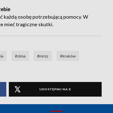
zebie
zać każdą osobę potrzebującą pomocy. W
 mieć tragiczne skutki.
ia
#zima
#mróz
#kraków
UDOSTĘPNIJ NA X