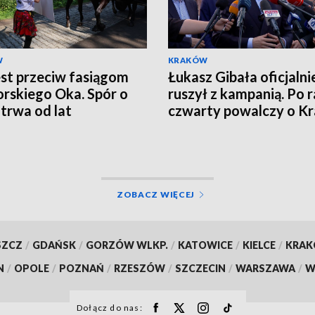
W
KRAKÓW
st przeciw fasiągom
Łukasz Gibała oficjalni
rskiego Oka. Spór o
ruszył z kampanią. Po r
 trwa od lat
czwarty powalczy o K
ZOBACZ WIĘCEJ
SZCZ
/
GDAŃSK
/
GORZÓW WLKP.
/
KATOWICE
/
KIELCE
/
KRA
N
/
OPOLE
/
POZNAŃ
/
RZESZÓW
/
SZCZECIN
/
WARSZAWA
/
W
Dołącz do nas: