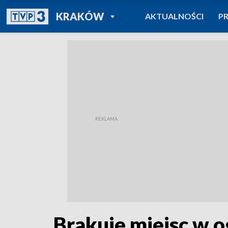
POWRÓT DO
KRAKÓW
AKTUALNOŚCI
P
TVP REGIONY
Brakuje miejsc w 