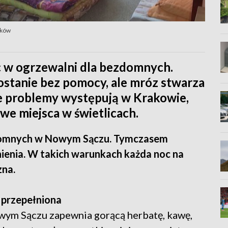
aków
 w ogrzewalni dla bezdomnych.
zostanie bez pomocy, ale mróz stwarza
e problemy występują w Krakowie,
e miejsca w świetlicach.
zdomnych w Nowym Sączu. Tymczasem
ienia. W takich warunkach każda noc na
zna.
t przepełniona
wym Sączu zapewnia gorącą herbatę, kawę,