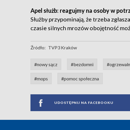
Apel służb: reagujmy na osoby w potr
Służby przypominają, że trzeba zgłas
czasie silnych mrozów obojętność może
Źródło:
TVP3 Kraków
#nowy sącz
#bezdomni
#ogrzewaln
#mops
#pomoc społeczna
UDOSTĘPNIJ NA FACEBOOKU