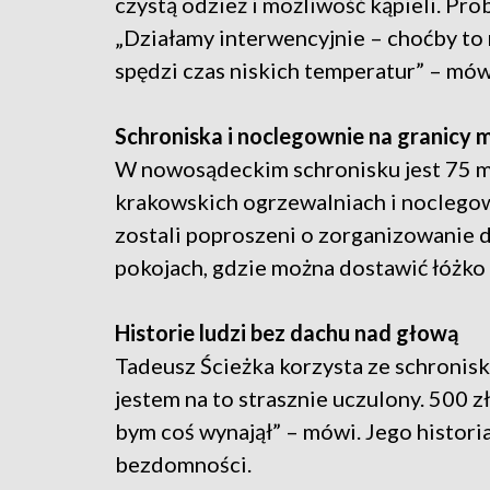
czystą odzież i możliwość kąpieli. Pro
„Działamy interwencyjnie – choćby to 
spędzi czas niskich temperatur” – mów
Schroniska i noclegownie na granicy 
W nowosądeckim schronisku jest 75 mie
krakowskich ogrzewalniach i noclego
zostali poproszeni o zorganizowanie 
pokojach, gdzie można dostawić łóżko
Historie ludzi bez dachu nad głową
Tadeusz Ścieżka korzysta ze schronisk
jestem na to strasznie uczulony. 500 zł
bym coś wynajął” – mówi. Jego historia 
bezdomności.