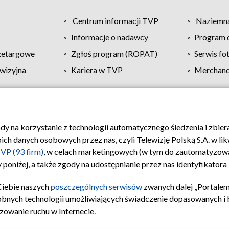
Centrum informacji TVP
Naziemna
Informacje o nadawcy
Program d
zetargowe
Zgłoś program (ROPAT)
Serwis fo
wizyjna
Kariera w TVP
Merchandi
Polityka prywatności
Moje zgody
Pomoc
Biuro re
ody na korzystanie z technologii automatycznego śledzenia i zbie
 danych osobowych przez nas, czyli Telewizję Polską S.A. w likw
VP (93 firm)
, w celach marketingowych (w tym do zautomatyzow
 poniżej, a także zgody na udostępnianie przez nas identyfikator
Ciebie naszych
poszczególnych serwisów
zwanych dalej „Portalem
obnych technologii umożliwiających świadczenie dopasowanych i be
zowanie ruchu w Internecie.