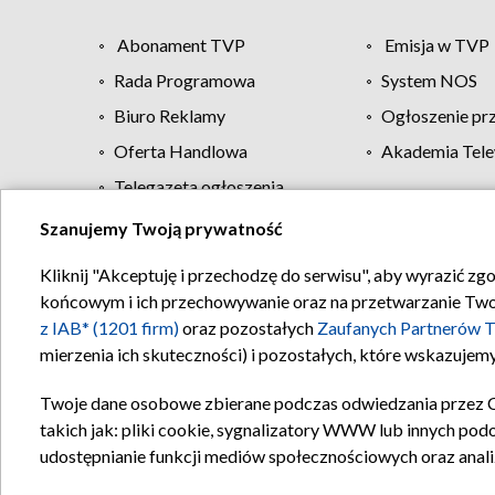
Abonament TVP
Emisja w TVP
Rada Programowa
System NOS
Biuro Reklamy
Ogłoszenie pr
Oferta Handlowa
Akademia Tele
Telegazeta ogłoszenia
Szanujemy Twoją prywatność
Regulamin TVP
Kliknij "Akceptuję i przechodzę do serwisu", aby wyrazić zg
końcowym i ich przechowywanie oraz na przetwarzanie Twoich
z IAB* (1201 firm)
oraz pozostałych
Zaufanych Partnerów T
mierzenia ich skuteczności) i pozostałych, które wskazujemy
Twoje dane osobowe zbierane podczas odwiedzania przez 
takich jak: pliki cookie, sygnalizatory WWW lub innych pod
udostępnianie funkcji mediów społecznościowych oraz anali