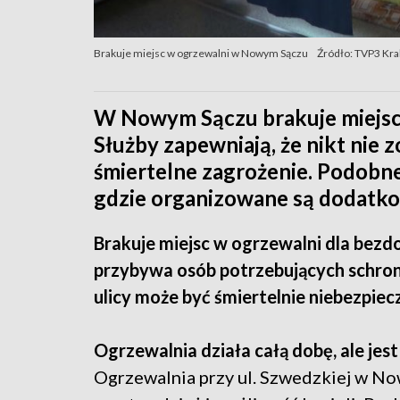
Brakuje miejsc w ogrzewalni w Nowym Sączu
Źródło: TVP3 Kr
W Nowym Sączu brakuje miejsc
Służby zapewniają, że nikt nie 
śmiertelne zagrożenie. Podobn
gdzie organizowane są dodatkow
Brakuje miejsc w ogrzewalni dla be
przybywa osób potrzebujących schron
ulicy może być śmiertelnie niebezpiec
Ogrzewalnia działa całą dobę, ale jes
Ogrzewalnia przy ul. Szwedzkiej w No