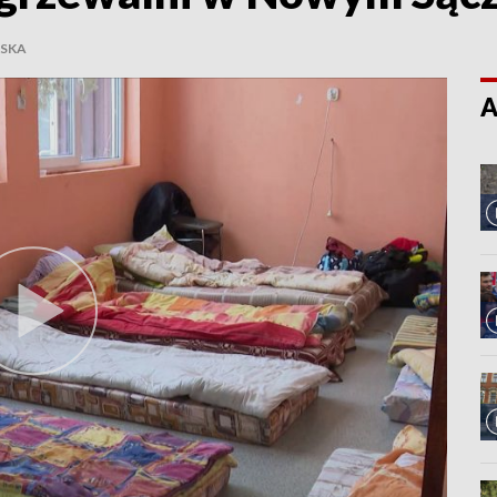
LSKA
A