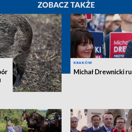
ZOBACZ TAKŻE
KRAKÓW
pór
Michał Drewnicki ru
u