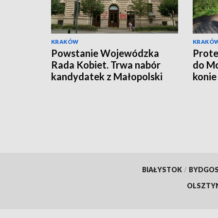
KRAKÓW
KRAKÓ
Powstanie Wojewódzka
Prote
Rada Kobiet. Trwa nabór
do Mo
kandydatek z Małopolski
konie
BIAŁYSTOK
/
BYDGO
OLSZTY