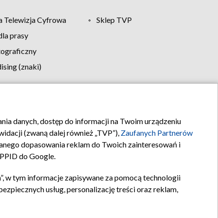
 Telewizja Cyfrowa
Sklep TVP
la prasy
tograficzny
sing (znaki)
klamy
Kontakt
rania danych, dostęp do informacji na Twoim urządzeniu
idacji (zwaną dalej również „TVP”),
Zaufanych Partnerów
anego dopasowania reklam do Twoich zainteresowań i
a PPID do Google.
”, w tym informacje zapisywane za pomocą technologii
zpiecznych usług, personalizację treści oraz reklam,