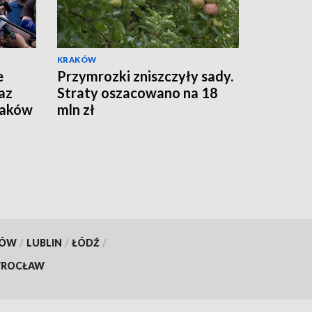
KRAKÓW
e
Przymrozki zniszczyły sady.
az
Straty oszacowano na 18
raków
mln zł
KÓW
/
LUBLIN
/
ŁÓDŹ
/
ROCŁAW