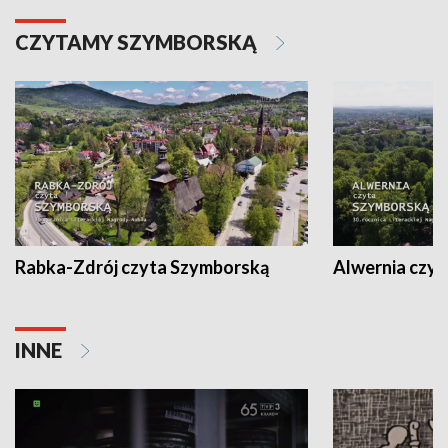
CZYTAMY SZYMBORSKĄ
Rabka-Zdrój czyta Szymborską
Alwernia czy
INNE