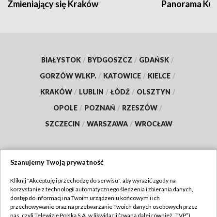
Zmieniający się Kraków
Panorama Kul
BIAŁYSTOK
/
BYDGOSZCZ
/
GDAŃSK
/
GORZÓW WLKP.
/
KATOWICE
/
KIELCE
/
KRAKÓW
/
LUBLIN
/
ŁÓDŹ
/
OLSZTYN
/
OPOLE
/
POZNAŃ
/
RZESZÓW
/
SZCZECIN
/
WARSZAWA
/
WROCŁAW
Szanujemy Twoją prywatność
Dołącz do nas:
Kliknij "Akceptuję i przechodzę do serwisu", aby wyrazić zgody na
korzystanie z technologii automatycznego śledzenia i zbierania danych,
TVP
dostęp do informacji na Twoim urządzeniu końcowym i ich
Abonament TVP
przechowywanie oraz na przetwarzanie Twoich danych osobowych przez
Regulamin TVP
nas, czyli Telewizję Polską S.A. w likwidacji (zwaną dalej również „TVP”),