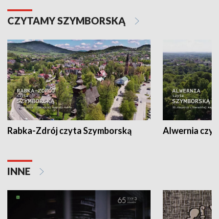
CZYTAMY SZYMBORSKĄ
Rabka-Zdrój czyta Szymborską
Alwernia czy
INNE