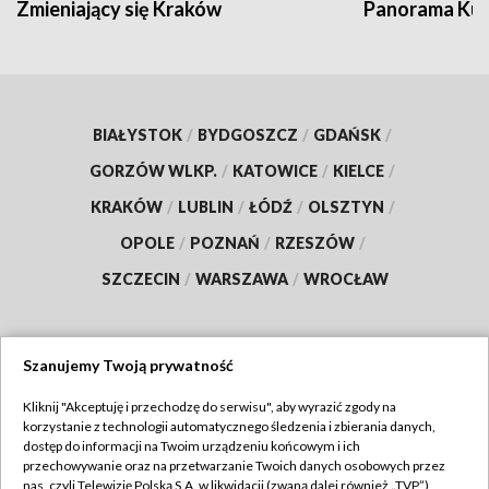
Zmieniający się Kraków
Panorama Kul
BIAŁYSTOK
/
BYDGOSZCZ
/
GDAŃSK
/
GORZÓW WLKP.
/
KATOWICE
/
KIELCE
/
KRAKÓW
/
LUBLIN
/
ŁÓDŹ
/
OLSZTYN
/
OPOLE
/
POZNAŃ
/
RZESZÓW
/
SZCZECIN
/
WARSZAWA
/
WROCŁAW
Szanujemy Twoją prywatność
Dołącz do nas:
Kliknij "Akceptuję i przechodzę do serwisu", aby wyrazić zgody na
korzystanie z technologii automatycznego śledzenia i zbierania danych,
TVP
dostęp do informacji na Twoim urządzeniu końcowym i ich
Abonament TVP
przechowywanie oraz na przetwarzanie Twoich danych osobowych przez
Regulamin TVP
nas, czyli Telewizję Polską S.A. w likwidacji (zwaną dalej również „TVP”),