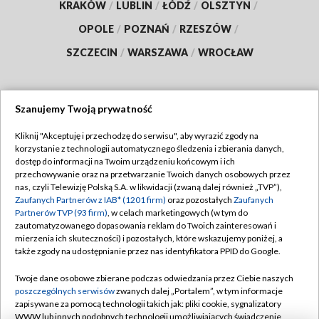
KRAKÓW
/
LUBLIN
/
ŁÓDŹ
/
OLSZTYN
/
OPOLE
/
POZNAŃ
/
RZESZÓW
/
SZCZECIN
/
WARSZAWA
/
WROCŁAW
Szanujemy Twoją prywatność
Dołącz do nas:
Kliknij "Akceptuję i przechodzę do serwisu", aby wyrazić zgody na
korzystanie z technologii automatycznego śledzenia i zbierania danych,
TVP
dostęp do informacji na Twoim urządzeniu końcowym i ich
Abonament TVP
przechowywanie oraz na przetwarzanie Twoich danych osobowych przez
Regulamin TVP
nas, czyli Telewizję Polską S.A. w likwidacji (zwaną dalej również „TVP”),
Emisja w TVP
Polityka prywatności
Zaufanych Partnerów z IAB* (1201 firm)
oraz pozostałych
Zaufanych
Partnerów TVP (93 firm)
, w celach marketingowych (w tym do
Centrum informacji TVP
Moje zgody
zautomatyzowanego dopasowania reklam do Twoich zainteresowań i
mierzenia ich skuteczności) i pozostałych, które wskazujemy poniżej, a
Naziemna Telewizja Cyfrowa
Pomoc
także zgody na udostępnianie przez nas identyfikatora PPID do Google.
Sklep TVP
Biuro reklamy
Twoje dane osobowe zbierane podczas odwiedzania przez Ciebie naszych
Rada Programowa
Kontakt
poszczególnych serwisów
zwanych dalej „Portalem”, w tym informacje
zapisywane za pomocą technologii takich jak: pliki cookie, sygnalizatory
System NOS
WWW lub innych podobnych technologii umożliwiających świadczenie