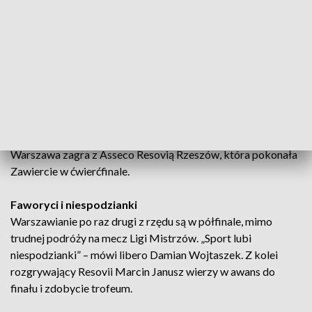
– trzy najlepsze zespoły ekstraklasy i szósta Resovia,
która w ćwierćfinale wyeliminowała Aluron CMC Wartę
Zawiercie.
Półfinały w Krakowie
W pierwszym półfinale LUK Bogdanka Lublin zmierzy się z
Indykpolem AZS Olsztyn – rewelacją obecnego sezonu. „Nie
przyjechaliśmy na wycieczkę, mamy swoje marzenia” –
podkreśla trener Daniel Pliński. W drugim półfinale Projekt
Warszawa zagra z Asseco Resovią Rzeszów, która pokonała
Zawiercie w ćwierćfinale.
Faworyci i niespodzianki
Warszawianie po raz drugi z rzędu są w półfinale, mimo
trudnej podróży na mecz Ligi Mistrzów. „Sport lubi
niespodzianki” – mówi libero Damian Wojtaszek. Z kolei
rozgrywający Resovii Marcin Janusz wierzy w awans do
finału i zdobycie trofeum.