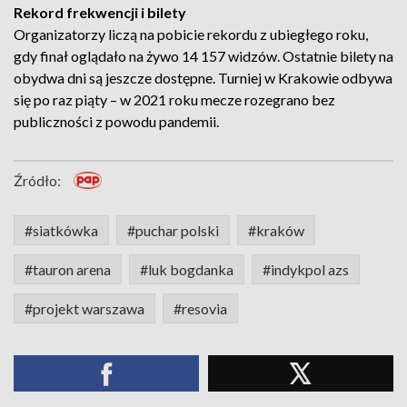
Rekord frekwencji i bilety
Organizatorzy liczą na pobicie rekordu z ubiegłego roku,
gdy finał oglądało na żywo 14 157 widzów. Ostatnie bilety na
obydwa dni są jeszcze dostępne. Turniej w Krakowie odbywa
się po raz piąty – w 2021 roku mecze rozegrano bez
publiczności z powodu pandemii.
Źródło:
#siatkówka
#puchar polski
#kraków
#tauron arena
#luk bogdanka
#indykpol azs
#projekt warszawa
#resovia