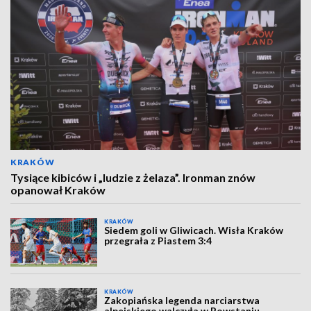
KRAKÓW
Tysiące kibiców i „ludzie z żelaza”. Ironman znów
opanował Kraków
KRAKÓW
Siedem goli w Gliwicach. Wisła Kraków
przegrała z Piastem 3:4
KRAKÓW
Zakopiańska legenda narciarstwa
alpejskiego walczyła w Powstaniu